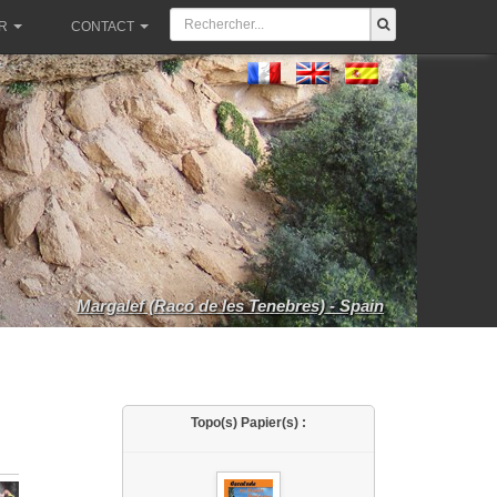
R
CONTACT
Margalef (Racó de les Tenebres) - Spain
Topo(s) Papier(s) :