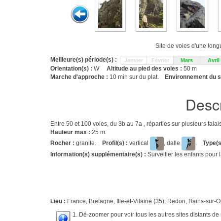
Site de voies d'une long
Meilleure(s) période(s) :
Janvier
Février
Mars
Avril
Orientation(s) :
W
Altitude au pied des voies :
50 m
Marche d'approche :
10 min sur du plat.
Environnement du si
Descr
Entre 50 et 100 voies, du 3b au 7a , réparties sur plusieurs fal
Hauteur max :
25 m.
Rocher :
granite.
Profil(s) :
vertical
, dalle
.
Type(s
Information(s) supplémentaire(s) :
Surveiller les enfants pour 
Lieu :
France, Bretagne, Ille-et-Vilaine (35), Redon, Bains-sur-O
1. Dé-zoomer pour voir tous les autres sites distants d