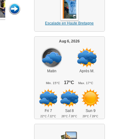
Escalade en Haute Bretagne
Aug 6, 2026
Matin
Après M.
17°C
Min.
15°C
Max.
17°C
Fri 7
Sat 8
Sun 9
/
/
/
22°C
22°C
26°C
26°C
29°C
29°C