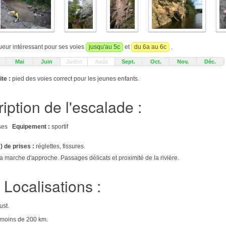
ueur intéressant pour ses voies
jusqu'au 5c
et
du 6a au 6c
.
Mai
Juin
Juillet
Août
Sept.
Oct.
Nov.
Déc.
te :
pied des voies correct pour les jeunes enfants.
iption de l'escalade :
aises
Equipement :
sportif
) de prises :
réglettes, fissures.
la marche d'approche. Passages délicats et proximité de la rivière.
Localisations :
ust.
e moins de 200 km.