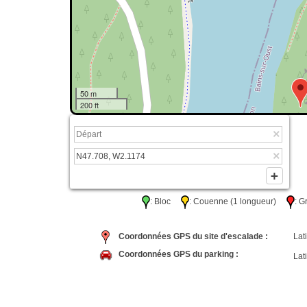
50 m
200 ft
: Bloc
: Couenne (1 longueur)
: 
Coordonnées GPS du site d'escalade :
Lati
Coordonnées GPS du parking :
Lati