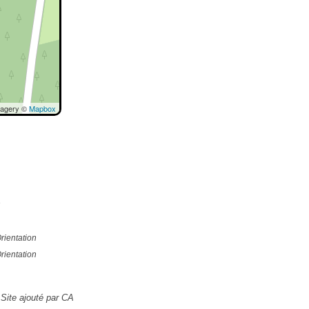
magery ©
Mapbox
e
rientation
rientation
Site ajouté par CA