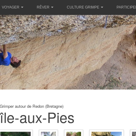
VOYAGER
RÊVER
CULTURE GRIMPE
PARTICIPE
Grimper autour de Redon (Bretagne)
'île-aux-Pies