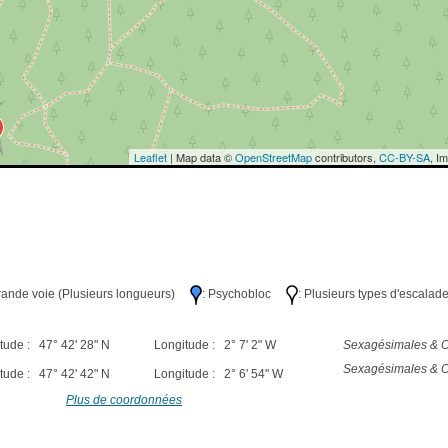
Leaflet
| Map data ©
OpenStreetMap
contributors,
CC-BY-SA
, I
Grande voie (Plusieurs longueurs)
: Psychobloc
: Plusieurs types d'escalad
tude : 47° 42' 28" N
Longitude : 2° 7' 2" W
Sexagésimales & O
Sexagésimales & O
tude : 47° 42' 42" N
Longitude : 2° 6' 54" W
Plus de coordonnées