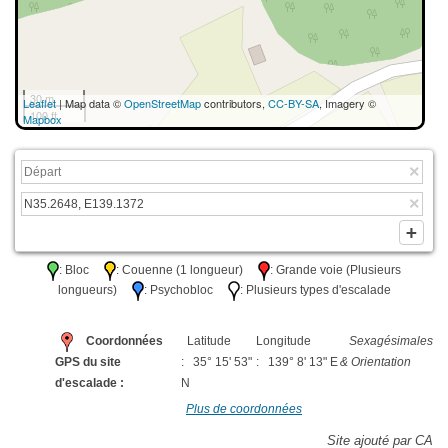
30 m
Leaflet
| Map data ©
OpenStreetMap
contributors,
CC-BY-SA
, Imagery ©
100 ft
Mapbox
: Bloc
: Couenne (1 longueur)
: Grande voie (Plusieurs
longueurs)
: Psychobloc
: Plusieurs types d'escalade
Coordonnées
Latitude
Longitude
Sexagésimales
GPS du site
: 35° 15' 53"
: 139° 8' 13" E
& Orientation
d'escalade :
N
Plus de coordonnées
Site ajouté par CA