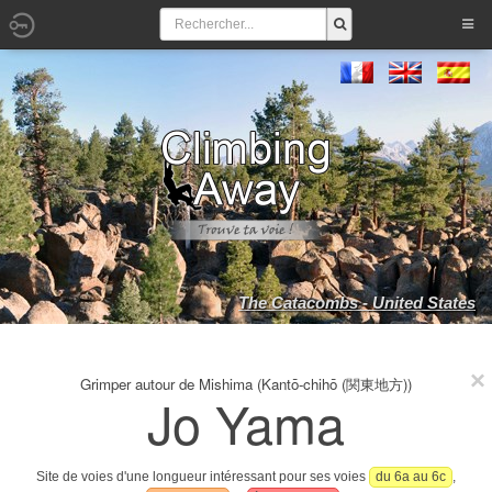
The Catacombs - United States
Grimper autour de Mishima (Kantō-chihō (関東地方))
Jo Yama
Site de voies d'une longueur intéressant pour ses voies
du 6a au 6c
,