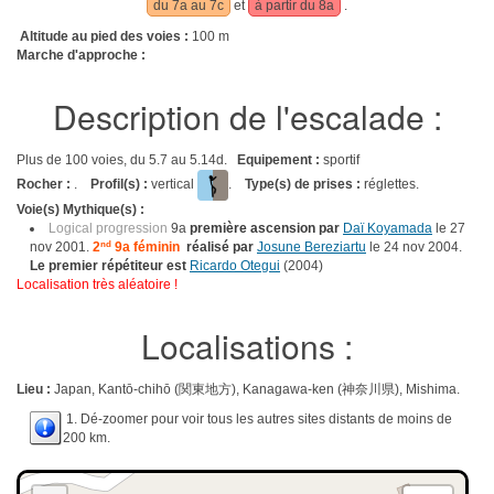
du 7a au 7c
et
à partir du 8a
.
Altitude au pied des voies :
100 m
Marche d'approche :
Description de l'escalade :
Plus de 100 voies, du 5.7 au 5.14d.
Equipement :
sportif
Rocher :
.
Profil(s) :
vertical
.
Type(s) de prises :
réglettes.
Voie(s) Mythique(s) :
Logical progression
9a
première ascension par
Daï Koyamada
le 27
nov 2001.
2
nd
9a féminin
réalisé par
Josune Bereziartu
le 24 nov 2004.
Le premier répétiteur est
Ricardo Otegui
(2004)
Localisation très aléatoire !
Localisations :
Lieu :
Japan, Kantō-chihō (関東地方), Kanagawa-ken (神奈川県), Mishima.
1. Dé-zoomer pour voir tous les autres sites distants de moins de
200 km.