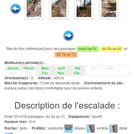
Site de bloc intéressant pour ses passages
jusqu'au 5c
,
du 6a au 6c
et
du 7a au 7c
.
Meilleure(s) période(s) :
Janvier
Février
Mars
Avril
Mai
Juin
Juillet
Août
Sept.
Oct.
Nov.
Déc.
Orientation(s) :
S
Altitude :
400 m
Marche d'approche :
5 min en descente facile.
Environnement du site :
espace autour des blocs confortable pour les jeunes enfants.
Description de l'escalade :
Entre 25 et 50 passages, du 3a au 7c.
Equipement :
sportif
Hauteur max :
6 m.
Rocher :
grès.
Profil(s) :
surplomb
, dévers
, vertical
, dalle