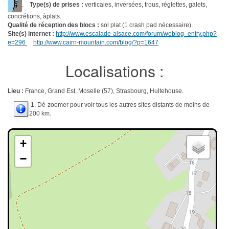
.
Type(s) de prises :
verticales, inversées, trous, réglettes, galets,
concrétions, àplats.
Qualité de réception des blocs :
sol plat (1 crash pad nécessaire).
Site(s) internet :
http://www.escalade-alsace.com/forum/weblog_entry.php?
e=296
http://www.cairn-mountain.com/blog/?p=1647
Localisations :
Lieu :
France, Grand Est, Moselle (57), Strasbourg, Hultehouse.
1. Dé-zoomer pour voir tous les autres sites distants de moins de
200 km.
+
−