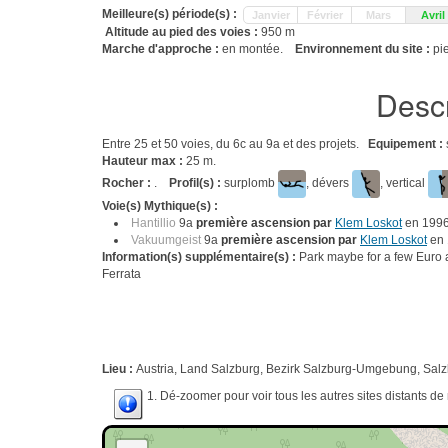
Meilleure(s) période(s) :
Janvier
Février
Mars
Avril
Altitude au pied des voies :
950 m
Marche d'approche :
en montée.
Environnement du site :
pi
Descr
Entre 25 et 50 voies, du 6c au 9a et des projets.
Equipement :
Hauteur max :
25 m.
Rocher :
.
Profil(s) :
surplomb
, dévers
, vertical
Voie(s) Mythique(s) :
Hantillio
9a
première ascension par
Klem Loskot
en 1996
Vakuumgeist
9a
première ascension par
Klem Loskot
en 
Information(s) supplémentaire(s) :
Park maybe for a few Euro at
Ferrata
Lieu :
Austria, Land Salzburg, Bezirk Salzburg-Umgebung, Salzb
1. Dé-zoomer pour voir tous les autres sites distants d