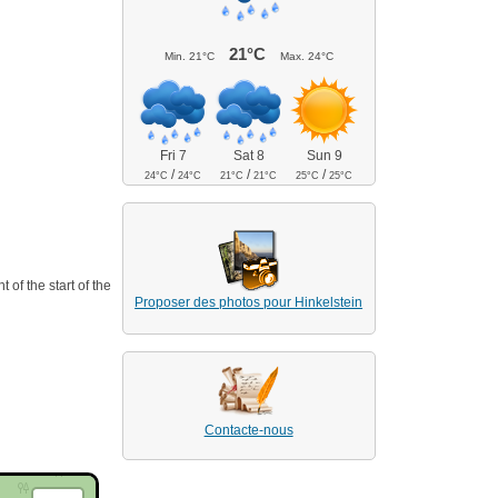
21°C
Min.
21°C
Max.
24°C
Fri 7
Sat 8
Sun 9
/
/
/
24°C
24°C
21°C
21°C
25°C
25°C
 of the start of the
Proposer des photos pour Hinkelstein
Contacte-nous