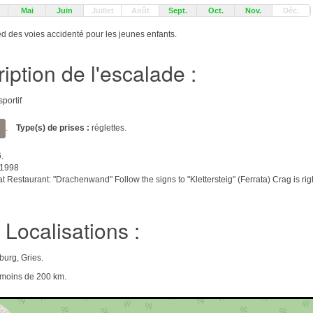
Mai
Juin
Juillet
Août
Sept.
Oct.
Nov.
Déc.
ed des voies accidenté pour les jeunes enfants.
iption de l'escalade :
sportif
.
Type(s) de prises :
réglettes.
.
1998
 Restaurant: "Drachenwand" Follow the signs to "Klettersteig" (Ferrata) Crag is right
Localisations :
urg, Gries.
e moins de 200 km.