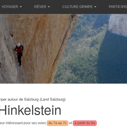
VOYAGER
RÊVER
CULTURE GRIMPE
PARTICIPE
mper autour de Salzburg (Land Salzburg)
Hinkelstein
eur intéressant pour ses voies
du 7a au 7c
et
à partir du 8a
.