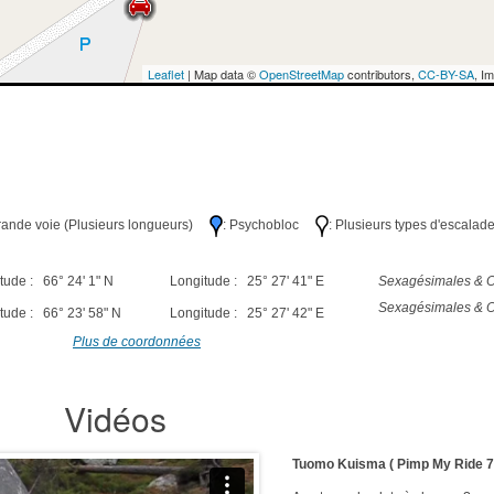
Leaflet
| Map data ©
OpenStreetMap
contributors,
CC-BY-SA
, I
Grande voie (Plusieurs longueurs)
: Psychobloc
: Plusieurs types d'escalad
tude : 66° 24' 1" N
Longitude : 25° 27' 41" E
Sexagésimales & O
Sexagésimales & O
tude : 66° 23' 58" N
Longitude : 25° 27' 42" E
Plus de coordonnées
Vidéos
Tuomo Kuisma ( Pimp My Ride 7