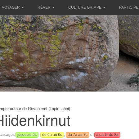
VOYAGER
RÊVER
CULTURE GRIMPE
PARTICIPE
imper autour de Rovaniemi (Lapin lääni)
Hiidenkirnut
 passages
jusqu'au 5c
,
du 6a au 6c
,
du 7a au 7c
et
à partir du 8a
.