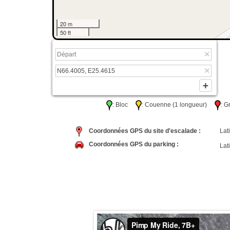
20 m
50 ft
: Bloc
: Couenne (1 longueur)
: 
Coordonnées GPS du site d'escalade :
Lati
Coordonnées GPS du parking :
Lati