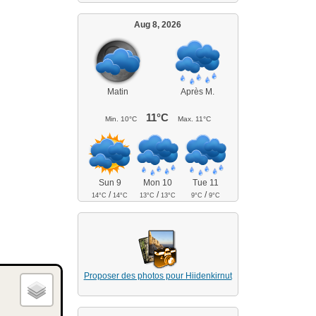
Aug 8, 2026
Matin
Après M.
11°C
Min.
10°C
Max.
11°C
Sun 9
Mon 10
Tue 11
/
/
/
14°C
14°C
13°C
13°C
9°C
9°C
Proposer des photos pour Hiidenkirnut