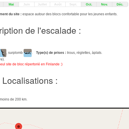
Mai
Juin
Juillet
Août
Sept.
Oct.
Nov.
Déc.
ent du site :
espace autour des blocs confortable pour les jeunes enfants.
iption de l'escalade :
, surplomb
.
Type(s) de prises :
trous, réglettes, àplats.
re).
eul site de bloc répertorié en Finlande :)
Localisations :
e moins de 200 km.