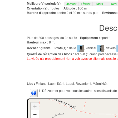
Meilleure(s) période(s) :
Janvier
Février
Mars
Avril
Orientation(s) :
Toutes
Altitude :
100 m
Marche d'approche :
entre 2 et 30 min sur du plat.
Environnem
Descr
Plus de 200 passages, du 3c au 7c.
Equipement :
sportif
Hauteur max :
8 m.
Rocher :
granite.
Profil(s) :
dalle
, vertical
, dévers
Qualité de réception des blocs :
sol plat (1 crash pad nécessai
La vidéo n'a probablement rien à voir avec ce site mais c'est le s
Lieu :
Finland, Lapin lääni, Lappi, Rovaniemi, Männikkö.
1. Dé-zoomer pour voir tous les autres sites distants d
+
−