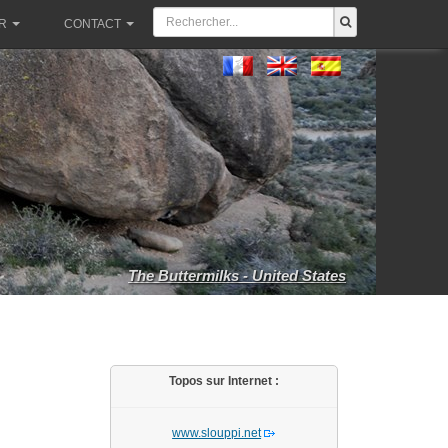
R
CONTACT
The Buttermilks - United States
Topos sur Internet :
www.slouppi.net