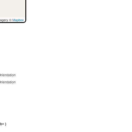
magery ©
Mapbox
e
rientation
rientation
b+ )