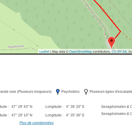
Leaflet
| Map data ©
OpenStreetMap
contributors,
CC-BY-SA
, I
Grande voie (Plusieurs longueurs)
: Psychobloc
: Plusieurs types d'escalad
tude : 47° 28' 43" N
Longitude : 4° 36' 20" E
Sexagésimales & O
Sexagésimales & O
tude : 47° 29' 10" N
Longitude : 4° 35' 36" E
Plus de coordonnées