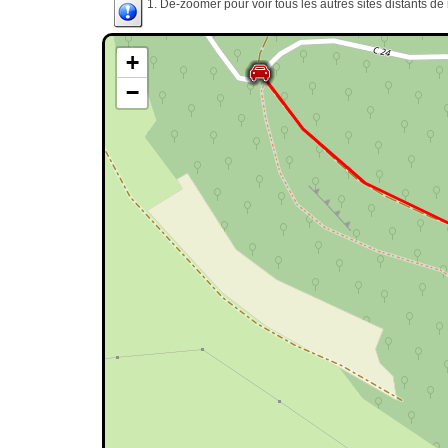
1. Dé-zoomer pour voir tous les autres sites distants d
+
−