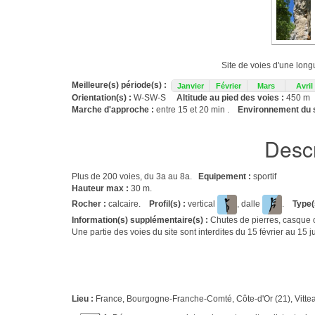
Site de voies d'une long
Meilleure(s) période(s) :
Janvier
Février
Mars
Avril
Orientation(s) :
W-SW-S
Altitude au pied des voies :
450 m
Marche d'approche :
entre 15 et 20 min .
Environnement du s
Descr
Plus de 200 voies, du 3a au 8a.
Equipement :
sportif
Hauteur max :
30 m.
Rocher :
calcaire.
Profil(s) :
vertical
, dalle
.
Type(
Information(s) supplémentaire(s) :
Chutes de pierres, casque o
Une partie des voies du site sont interdites du 15 février au 15 
Lieu :
France, Bourgogne-Franche-Comté, Côte-d'Or (21), Vitte