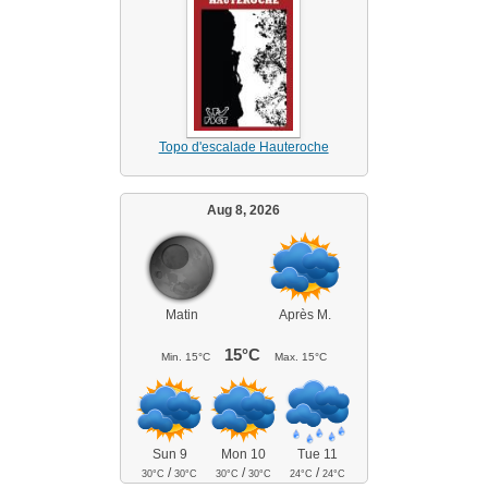
Topo d'escalade Hauteroche
Aug 8, 2026
Matin
Après M.
15°C
Min.
15°C
Max.
15°C
Sun 9
Mon 10
Tue 11
/
/
/
30°C
30°C
30°C
30°C
24°C
24°C