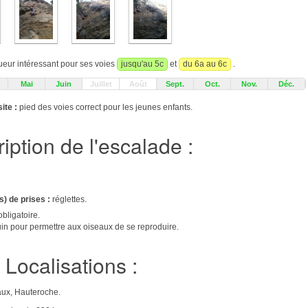
ueur intéressant pour ses voies
jusqu'au 5c
et
du 6a au 6c
.
Mai
Juin
Juillet
Août
Sept.
Oct.
Nov.
Déc.
ite :
pied des voies correct pour les jeunes enfants.
iption de l'escalade :
s) de prises :
réglettes.
bligatoire.
juin pour permettre aux oiseaux de se reproduire.
Localisations :
aux, Hauteroche.