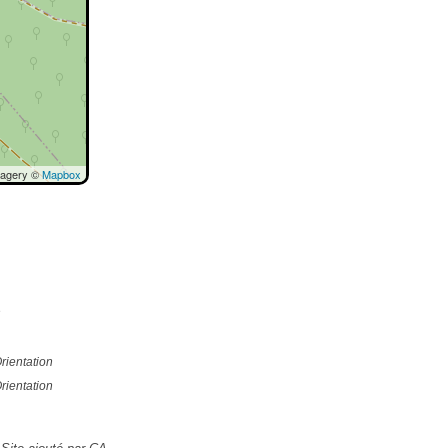
magery ©
Mapbox
e
rientation
rientation