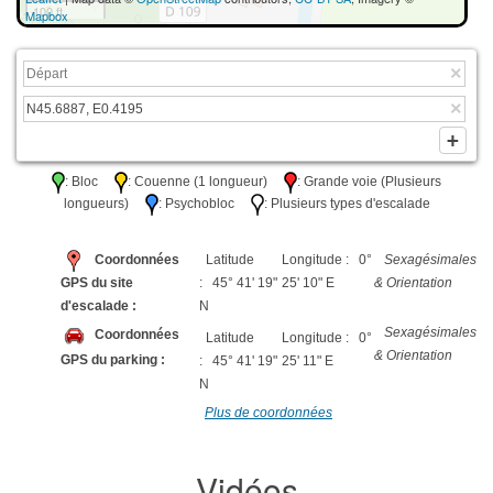
100 ft
Mapbox
: Bloc
: Couenne (1 longueur)
: Grande voie (Plusieurs
longueurs)
: Psychobloc
: Plusieurs types d'escalade
Coordonnées
Latitude
Longitude : 0°
Sexagésimales
GPS du site
: 45° 41' 19"
25' 10" E
& Orientation
d'escalade :
N
Sexagésimales
Coordonnées
Latitude
Longitude : 0°
& Orientation
GPS du parking :
: 45° 41' 19"
25' 11" E
N
Plus de coordonnées
Vidéos