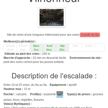
Site de voies d'une longueur intéressant pour ses voies
à partir du 8a
.
Meilleure(s) période(s) :
Janvier
Février
Mars
Avril
Mai
Juin
Juillet
Août
Sept.
Oct.
Nov.
Déc.
Altitude au pied des voies :
100 m
Marche d'approche :
10 min en descente facile.
Environnement du site :
pied des voies correct pour les jeunes enfants.
Description de l'escalade :
Entre 10 et 25 voies, du 9a au 9a.
Equipement :
sportif
Hauteur max :
15 m.
Rocher :
calcaire.
Profil(s) :
surplomb
.
Type(s) de prises :
grosses
prises, trous, réglettes, fissures.
Voie(s) Mythique(s) :