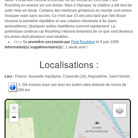
Akira ! Présentée comme le premier 9b du monde en 1995 par Fred
Rouhling en avance sur son temps. Mais à l'époque, la cotation a été tout de
suite mise en doute. Certains des meilleurs grimpeurs du monde sont venus
l'essayer mais sans succès. Ce n'est que 15 ans plus tard que Seb Bouin
réussira la première répétition et une cotation réévaluée à 9a (sans
genouillères). Quelques autres répétitions suivront rapidement. La
polémique continue car Rouhling s'étonne fortement de ce que sont devenus
les prises dont plusieurs sont sikatées ...
Akira
9a
première ascension par
Fred Rouhling
le 6 juin 1995
Information(s) supplémentaire(s) :
1 seule voie !
Localisations :
Lieu :
France, Nouvelle-Aquitaine, Charente (16), Angoulême, Saint-Sornin.
1. Dé-zoomer pour voir tous les autres sites distants de moins de
200 km.
+
−