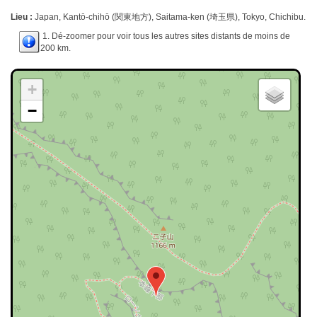
Lieu :
Japan, Kantō-chihō (関東地方), Saitama-ken (埼玉県), Tokyo, Chichibu.
1. Dé-zoomer pour voir tous les autres sites distants de moins de
200 km.
+
−