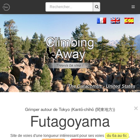
The Catacombs - United States
Grimper autour de Tokyo (Kantō-chihō (関東地方))
Futagoyama
Site de voies d'une longueur intéressant pour ses voies
du 6a au 6c
,