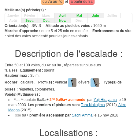
du 7a au 7c
et
à partir du 8a
.
Meilleure(s) période(s) :
Janvier
Février
Mars
Avril
Mai
Juin
Juillet
Août
Sept.
Oct.
Nov.
Déc.
Orientation(s) :
SW-S
Altitude au pied des voies :
1050 m
Marche d'approche :
entre 5 et 25 min en montée.
Environnement du site
:
pied des voies accidenté pour les jeunes enfants.
Description de l'escalade :
Entre 50 et 100 voies, du 4c au 9a , réparties sur plusieurs
falaises
Equipement :
sportif
Hauteur max :
35 m.
Rocher :
calcaire.
Profil(s) :
vertical
, dévers
.
Type(s) de
prises :
réglettes, colonnettes.
Voie(s) Mythique(s) :
Flat Mountain
9a/9a+
2
nd
9a/9a+ au monde
par
Yuji Hirayama
le 19
mars 2003.
Les premiers répétiteurs sont
Toru Nakajima
(2012),
Alex
Megos
(2015).
Rise
9a+
première ascension par
Sachi Amma
le 15 nov 2018
Localisations :