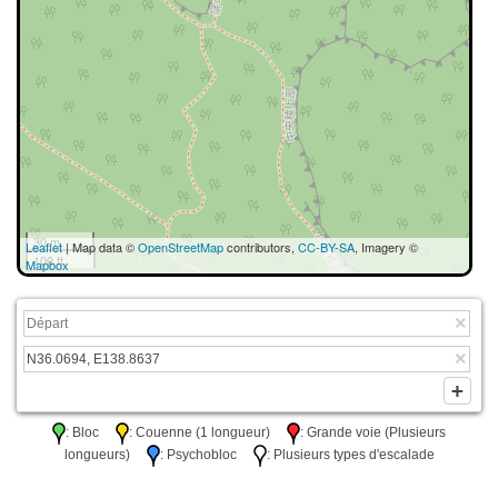
30 m
Leaflet
| Map data ©
OpenStreetMap
contributors,
CC-BY-SA
, Imagery ©
100 ft
Mapbox
: Bloc
: Couenne (1 longueur)
: Grande voie (Plusieurs
longueurs)
: Psychobloc
: Plusieurs types d'escalade