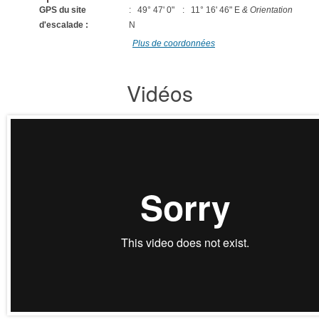
GPS du site
: 49° 47' 0"
: 11° 16' 46" E
& Orientation
d'escalade :
N
Plus de coordonnées
Vidéos