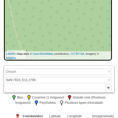
30 m
Leaflet
| Map data ©
OpenStreetMap
contributors,
CC-BY-SA
, Imagery ©
100 ft
Mapbox
: Bloc
: Couenne (1 longueur)
: Grande voie (Plusieurs
longueurs)
: Psychobloc
: Plusieurs types d'escalade
Coordonnées
Latitude
Longitude
Sexagésimales