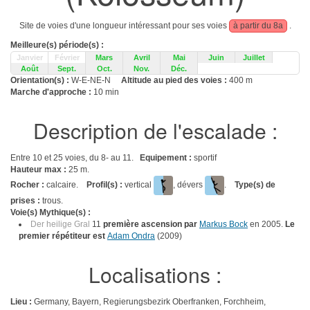
Site de voies d'une longueur intéressant pour ses voies
à partir du 8a
.
Meilleure(s) période(s) :
Janvier
Février
Mars
Avril
Mai
Juin
Juillet
Août
Sept.
Oct.
Nov.
Déc.
Orientation(s) :
W-E-NE-N
Altitude au pied des voies :
400 m
Marche d'approche :
10 min
Description de l'escalade :
Entre 10 et 25 voies, du 8- au 11.
Equipement :
sportif
Hauteur max :
25 m.
Rocher :
calcaire.
Profil(s) :
vertical
, dévers
.
Type(s) de
prises :
trous.
Voie(s) Mythique(s) :
Der heilige Gral
11
première ascension par
Markus Bock
en 2005.
Le
premier répétiteur est
Adam Ondra
(2009)
Localisations :
Lieu :
Germany, Bayern, Regierungsbezirk Oberfranken, Forchheim,