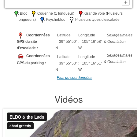
: Bloc
: Couenne (1 longueur)
: Grande voie (Plusieurs
longueurs)
: Psychobloc
: Plusieurs types d'escalade
Coordonnées
Latitude
Longitude
Sexagésimales
GPS du site
: 39° 55' 50"
: 105° 16' 58"
& Orientation
d'escalade :
N
W
Sexagésimales
Coordonnées
Latitude
Longitude
& Orientation
GPS du parking :
: 39° 55' 53"
: 105° 16' 51"
N
W
Plus de coordonnées
Vidéos