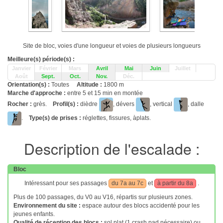
Site de bloc, voies d'une longueur et voies de plusieurs longueurs
Meilleure(s) période(s) :
Janvier
Février
Mars
Avril
Mai
Juin
Juillet
Août
Sept.
Oct.
Nov.
Déc.
Orientation(s) :
Toutes
Altitude :
1800 m
Marche d'approche :
entre 5 et 15 min en montée
Rocher :
grès.
Profil(s) :
dièdre
, dévers
, vertical
, dalle
.
Type(s) de prises :
réglettes, fissures, àplats.
Description de l'escalade :
Bloc
Intéressant pour ses passages
du 7a au 7c
et
à partir du 8a
.
Plus de 100 passages, du V0 au V16, répartis sur plusieurs zones.
Environnement du site :
espace autour des blocs accidenté pour les
jeunes enfants.
Qualité de réception des blocs :
sol plat (1 crash pad nécessaire) ou