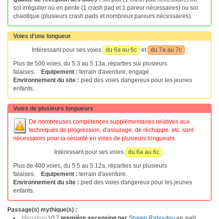
sol irrégulier ou en pente (1 crash pad et 1 pareur nécessaires) ou sol
chaotique (plusieurs crash pads et nombreux pareurs nécessaires).
Voies d'une longueur
Intéressant pour ses voies
du 6a au 6c
et
du 7a au 7c
.
Plus de 500 voies, du 5.3 au 5.13a, réparties sur plusieurs
falaises.
Equipement :
terrain d'aventure, engagé.
Environnement du site :
pied des voies dangereux pour les jeunes
enfants.
Voies de plusieurs longueurs
De nombreuses compétences supplémentaires relatives aux
techniques de progression, d'assurage, de réchappe, etc. sont
nécessaires pour la sécurité en voies de plusieurs longueurs.
Intéressant pour ses voies
du 6a au 6c
.
Plus de 400 voies, du 5.5 au 5.12a, réparties sur plusieurs
falaises.
Equipement :
terrain d'aventure.
Environnement du site :
pied des voies dangereux pour les jeunes
enfants.
Passage(s) mythique(s) :
Megatron
V17
première ascension par
Shawn Raboutou
en avril