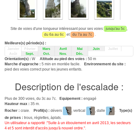
Site de voies d'une longueur intéressant pour ses voies
jusqu'au 5c
,
du 6a au 6c
et
du 7a au 7c
.
Meilleure(s) période(s) :
Janvier
Février
Mars
Avril
Mai
Juin
Juillet
Août
Sept.
Oct.
Nov.
Déc.
Orientation(s) :
W
Altitude au pied des voies :
50 m
Marche d'approche :
5 min en montée facile.
Environnement du site :
pied des voies correct pour les jeunes enfants.
Description de l'escalade :
Plus de 300 voies, du 3c au 7c.
Equipement :
engagé
Hauteur max :
35 m.
Rocher :
craie.
Profil(s) :
dévers
, vertical
, dalle
.
Type(s)
de prises :
trous, réglettes, àplats.
Un utilisateur a rapporté :"Suite à un éboulement en avril 2013, les secteurs
4 et 5 sont interdit d'accès jusqu'à nouvel ordre.".