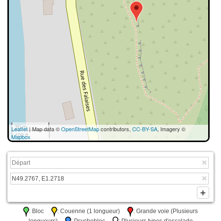
30 m
Leaflet
| Map data ©
OpenStreetMap
contributors,
CC-BY-SA
, Imagery ©
100 ft
Mapbox
: Bloc
: Couenne (1 longueur)
: Grande voie (Plusieurs