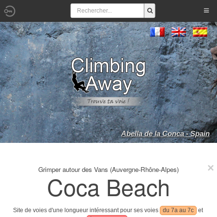
Abella de la Conca - Spain
Grimper autour des Vans (Auvergne-Rhône-Alpes)
Coca Beach
Site de voies d'une longueur intéressant pour ses voies
du 7a au 7c
et