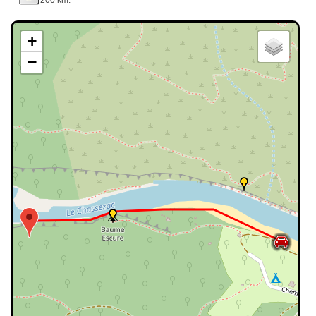
200 km.
+
−