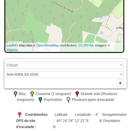
100 m
Leaflet
| Map data ©
OpenStreetMap
contributors,
CC-BY-SA
, Imagery ©
500 ft
Mapbox
: Bloc
: Couenne (1 longueur)
: Grande voie (Plusieurs
longueurs)
: Psychobloc
: Plusieurs types d'escalade
Coordonnées
Latitude
Longitude : 4°
Sexagésimales
GPS du site
: 44° 24' 24"
12' 21" E
& Orientation
d'escalade :
N