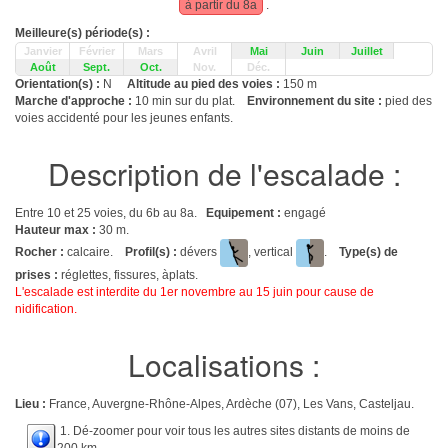
à partir du 8a
.
Meilleure(s) période(s) :
Janvier
Février
Mars
Avril
Mai
Juin
Juillet
Août
Sept.
Oct.
Nov.
Déc.
Orientation(s) :
N
Altitude au pied des voies :
150 m
Marche d'approche :
10 min sur du plat.
Environnement du site :
pied des
voies accidenté pour les jeunes enfants.
Description de l'escalade :
Entre 10 et 25 voies, du 6b au 8a.
Equipement :
engagé
Hauteur max :
30 m.
Rocher :
calcaire.
Profil(s) :
dévers
, vertical
.
Type(s) de
prises :
réglettes, fissures, àplats.
L'escalade est interdite du 1er novembre au 15 juin pour cause de
nidification.
Localisations :
Lieu :
France, Auvergne-Rhône-Alpes, Ardèche (07), Les Vans, Casteljau.
1. Dé-zoomer pour voir tous les autres sites distants de moins de