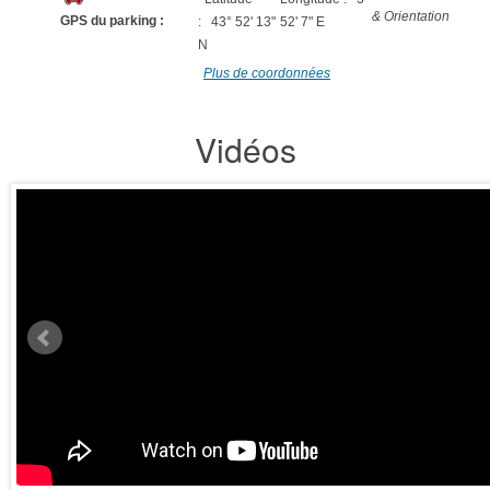
& Orientation
GPS du parking :
: 43° 52' 13"
52' 7" E
N
Plus de coordonnées
Vidéos