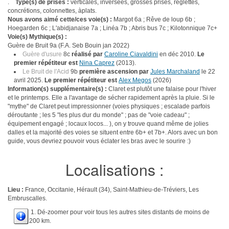
.
Type(s) de prises :
verticales, inversées, grosses prises, réglettes,
concrétions, colonnettes, àplats.
Nous avons aimé cette/ces voie(s) :
Margot 6a ; Rêve de loup 6b ;
Hoegarden 6c ; L'abidjanaise 7a ; Linéa 7b ; Abris bus 7c ; Kilotonnique 7c+
Voie(s) Mythique(s) :
Guère de Bruit 9a (F.A. Seb Bouin jan 2022)
Guère d'usure
8c
réalisé par
Caroline Ciavaldini
en déc 2010.
Le
premier répétiteur est
Nina Caprez
(2013).
Le Bruit de l'Acid
9b
première ascension par
Jules Marchaland
le 22
avril 2025.
Le premier répétiteur est
Alex Megos
(2026)
Information(s) supplémentaire(s) :
Claret est plutôt une falaise pour l'hiver
et le printemps. Elle a l'avantage de sécher rapidement après la pluie. Si le
"mythe" de Claret peut impressionner (voies physiques ; escalade parfois
déroutante ; les 5 "les plus dur du monde" ; pas de "voie cadeau" ;
équipement engagé ; locaux locos... ), on y trouve quand même de jolies
dalles et la majorité des voies se situent entre 6b+ et 7b+. Alors avec un bon
guide, vous devriez pouvoir vous éclater les bras avec le sourire :)
Localisations :
Lieu :
France, Occitanie, Hérault (34), Saint-Mathieu-de-Tréviers, Les
Embruscalles.
1. Dé-zoomer pour voir tous les autres sites distants de moins de
200 km.