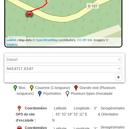
30 m
Leaflet
| Map data ©
OpenStreetMap
contributors,
CC-BY-SA
, Imagery ©
100 ft
Mapbox
: Bloc
: Couenne (1 longueur)
: Grande voie (Plusieurs
longueurs)
: Psychobloc
: Plusieurs types d'escalade
Coordonnées
Latitude
Longitude : 3°
Sexagésimales
GPS du site
: 43° 52' 18"
52' 11" E
& Orientation
d'escalade :
N
Sexagésimales
Coordonnées
Latitude
Longitude : 3°