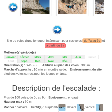
Site de voies d'une longueur intéressant pour ses voies
du 7a au 7c
et
à partir du 8a
.
Meilleure(s) période(s) :
Janvier
Février
Mars
Avril
Mai
Juin
Juillet
Août
Sept.
Oct.
Nov.
Déc.
Orientation(s) :
SW-S-SE
Altitude au pied des voies :
300 m
Marche d'approche :
10 min en montée raide.
Environnement du site :
pied des voies correct pour les jeunes enfants.
Description de l'escalade :
Plus de 100 voies, du 5c au 9b.
Equipement :
engagé
Hauteur max :
30 m.
Rocher :
calcaire.
Profil(s) :
surplomb
, dévers
, vertical