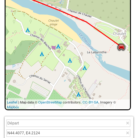
100 m
Leaflet
| Map data ©
OpenStreetMap
contributors,
CC-BY-SA
, Imagery ©
500 ft
Mapbox