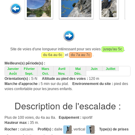
Site de voies d'une longueur intéressant pour ses voies
jusqu'au 5c
,
du 6a au 6c
et
du 7a au 7c
.
Meilleure(s) période(s) :
Janvier
Février
Mars
Avril
Mai
Juin
Juillet
Août
Sept.
Oct.
Nov.
Déc.
Orientation(s) :
S-N
Altitude au pied des voies :
120 m
Marche d'approche :
5 min sur du plat.
Environnement du site :
pied des
voies confortable pour les jeunes enfants.
Description de l'escalade :
Plus de 100 voies, du 4a au 8a.
Equipement :
sportif
Hauteur max :
35 m.
Rocher :
calcaire.
Profil(s) :
dalle
, vertical
.
Type(s) de prises