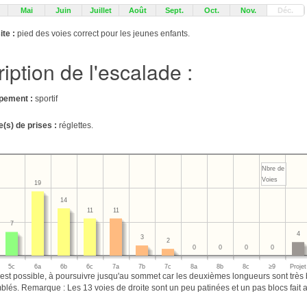
Mai
Juin
Juillet
Août
Sept.
Oct.
Nov.
Déc.
ite :
pied des voies correct pour les jeunes enfants.
iption de l'escalade :
pement :
sportif
e(s) de prises :
réglettes.
Nbre de
Voies
19
14
11
11
7
4
3
2
0
0
0
0
5c
6a
6b
6c
7a
7b
7c
8a
8b
8c
≥9
Projet
 est possible, à poursuivre jusqu'au sommet car les deuxièmes longueurs sont très b
blés. Remarque : Les 13 voies de droite sont un peu patinées et un pas blocs fait 