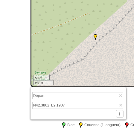
50 m
200 ft
: Bloc
: Couenne (1 longueur)
: 