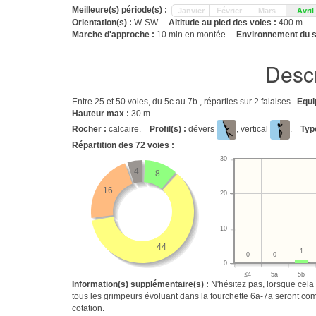
Meilleure(s) période(s) :
Janvier
Février
Mars
Avril
Orientation(s) :
W-SW
Altitude au pied des voies :
400 m
Marche d'approche :
10 min en montée.
Environnement du s
Descr
Entre 25 et 50 voies, du 5c au 7b , réparties sur 2 falaises
Equi
Hauteur max :
30 m.
Rocher :
calcaire.
Profil(s) :
dévers
, vertical
.
Typ
Répartition des
72
voies :
30
4
8
16
20
10
44
1
0
0
0
≤4
5a
5b
Information(s) supplémentaire(s) :
N'hésitez pas, lorsque cela
tous les grimpeurs évoluant dans la fourchette 6a-7a seront com
cotation.