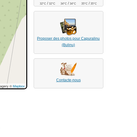
/
/
/
32°C
32°C
34°C
34°C
35°C
35°C
Proposer des photos pour Capuralinu
(Bulinu)
Contacte-nous
magery ©
Mapbox
e