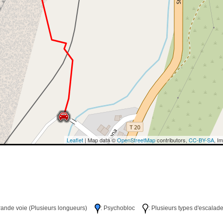
Leaflet
| Map data ©
OpenStreetMap
contributors,
CC-BY-SA
, I
Grande voie (Plusieurs longueurs)
: Psychobloc
: Plusieurs types d'escalad