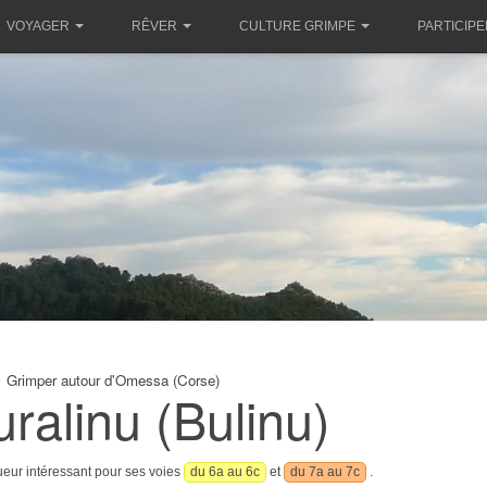
VOYAGER
RÊVER
CULTURE GRIMPE
PARTICIPE
Grimper autour d'Omessa (Corse)
ralinu (Bulinu)
ueur intéressant pour ses voies
du 6a au 6c
et
du 7a au 7c
.