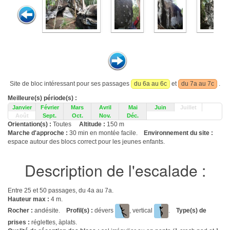
Site de bloc intéressant pour ses passages
du 6a au 6c
et
du 7a au 7c
.
Meilleure(s) période(s) :
Janvier
Février
Mars
Avril
Mai
Juin
Juillet
Août
Sept.
Oct.
Nov.
Déc.
Orientation(s) :
Toutes
Altitude :
150 m
Marche d'approche :
30 min en montée facile.
Environnement du site :
espace autour des blocs correct pour les jeunes enfants.
Description de l'escalade :
Entre 25 et 50 passages, du 4a au 7a.
Hauteur max :
4 m.
Rocher :
andésite.
Profil(s) :
dévers
, vertical
.
Type(s) de
prises :
réglettes, àplats.