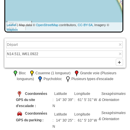
200 m
Leaflet
| Map data ©
OpenStreetMap
contributors,
CC-BY-SA
, Imagery ©
500 ft
Mapbox
: Bloc
: Couenne (1 longueur)
: Grande voie (Plusieurs
longueurs)
: Psychobloc
: Plusieurs types d'escalade
Coordonnées
Latitude
Longitude
Sexagésimales
GPS du site
: 14° 30' 39"
: 61° 5' 31" W
& Orientation
d'escalade :
N
Sexagésimales
Coordonnées
Latitude
Longitude
& Orientation
GPS du parking :
: 14° 30' 25"
: 61° 5' 10" W
N