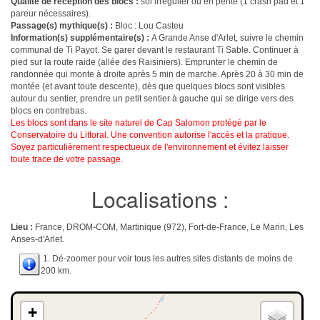
Qualité de réception des blocs :
sol irrégulier ou en pente (1 crash pad et 1
pareur nécessaires).
Passage(s) mythique(s) :
Bloc : Lou Casteu
Information(s) supplémentaire(s) :
A Grande Anse d'Arlet, suivre le chemin
communal de Ti Payot. Se garer devant le restaurant Ti Sable. Continuer à
pied sur la route raide (allée des Raisiniers). Emprunter le chemin de
randonnée qui monte à droite après 5 min de marche. Après 20 à 30 min de
montée (et avant toute descente), dès que quelques blocs sont visibles
autour du sentier, prendre un petit sentier à gauche qui se dirige vers des
blocs en contrebas.
Les blocs sont dans le site naturel de Cap Salomon protégé par le
Conservatoire du Littoral. Une convention autorise l'accès et la pratique.
Soyez particulièrement respectueux de l'environnement et évitez laisser
toute trace de votre passage.
Localisations :
Lieu :
France, DROM-COM, Martinique (972), Fort-de-France, Le Marin, Les
Anses-d'Arlet.
1. Dé-zoomer pour voir tous les autres sites distants de moins de
200 km.
+