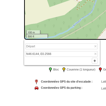
100 m
500 ft
: Bloc
: Couenne (1 longueur)
: 
Coordonnées GPS du site d'escalade :
Lati
Coordonnées GPS du parking :
Lati