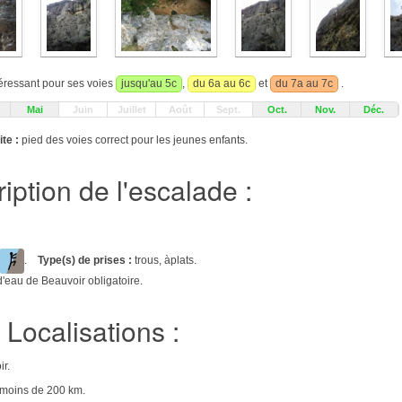
téressant pour ses voies
jusqu'au 5c
,
du 6a au 6c
et
du 7a au 7c
.
Mai
Juin
Juillet
Août
Sept.
Oct.
Nov.
Déc.
te :
pied des voies correct pour les jeunes enfants.
iption de l'escalade :
.
Type(s) de prises :
trous, àplats.
'eau de Beauvoir obligatoire.
Localisations :
ir.
e moins de 200 km.