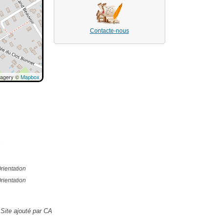
Contacte-nous
magery ©
Mapbox
e
rientation
rientation
Site ajouté par CA