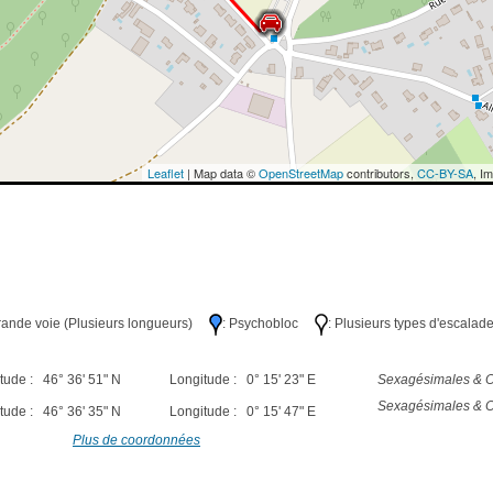
Leaflet
| Map data ©
OpenStreetMap
contributors,
CC-BY-SA
, I
Grande voie (Plusieurs longueurs)
: Psychobloc
: Plusieurs types d'escalad
tude : 46° 36' 51" N
Longitude : 0° 15' 23" E
Sexagésimales & O
Sexagésimales & O
tude : 46° 36' 35" N
Longitude : 0° 15' 47" E
Plus de coordonnées