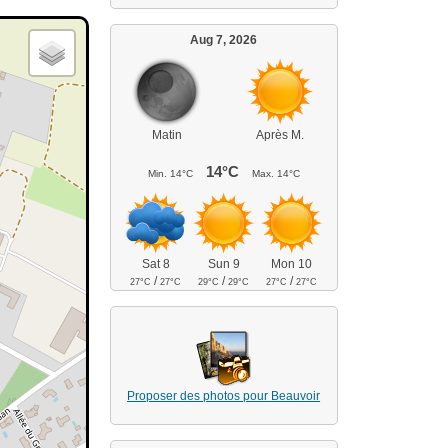
Aug 7, 2026
Matin
Après M.
14°C
Min.
14°C
Max.
14°C
Sat 8
Sun 9
Mon 10
/
/
/
27°C
27°C
29°C
29°C
27°C
27°C
Proposer des photos pour Beauvoir