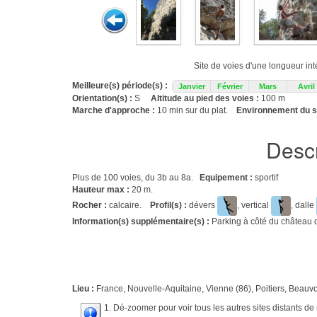
Site de voies d'une longueur in
Meilleure(s) période(s) :
Janvier
Février
Mars
Avril
Orientation(s) :
S
Altitude au pied des voies :
100 m
Marche d'approche :
10 min sur du plat.
Environnement du si
Descr
Plus de 100 voies, du 3b au 8a.
Equipement :
sportif
Hauteur max :
20 m.
Rocher :
calcaire.
Profil(s) :
dévers
, vertical
, dalle
Information(s) supplémentaire(s) :
Parking à côté du château d
Lieu :
France, Nouvelle-Aquitaine, Vienne (86), Poitiers, Beauvo
1. Dé-zoomer pour voir tous les autres sites distants d