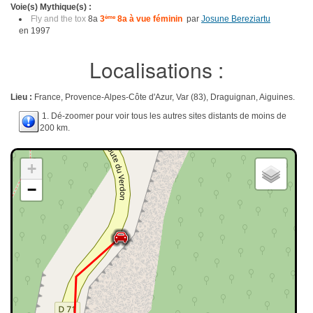
Voie(s) Mythique(s) :
Fly and the tox
8a
3
ème
8a à vue féminin
par
Josune Bereziartu
en 1997
Localisations :
Lieu :
France, Provence-Alpes-Côte d'Azur, Var (83), Draguignan, Aiguines.
1. Dé-zoomer pour voir tous les autres sites distants de moins de
200 km.
+
−