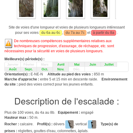
Site de voies d'une longueur et voies de plusieurs longueurs intéressant
pour ses voies
du 6a au 6c
,
du 7a au 7c
et
à partir du 8a
.
De nombreuses compétences supplémentaires relatives aux
techniques de progression, d'assurage, de réchappe, etc. sont
nécessaires pour la sécurité en voies de plusieurs longueurs.
Meilleure(s) période(s) :
Janvier
Février
Mars
Avril
Mai
Juin
Juillet
Août
Sept.
Oct.
Nov.
Déc.
Orientation(s) :
E-NE-N
Altitude au pied des voies :
850 m
Marche d'approche :
entre 5 et 15 min en descente raide.
Environnement
du site :
pied des voies correct pour les jeunes enfants.
Description de l'escalade :
Plus de 100 voies, du 4a au 8b.
Equipement :
engagé
Hauteur max :
50 m.
Rocher :
calcaire.
Profil(s) :
dévers
, vertical
.
Type(s) de
prises :
réglettes, gouttes d'eau, colonnettes, àplats.