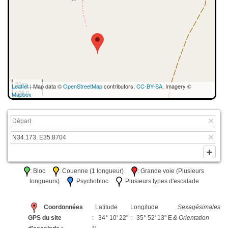
30 m
Leaflet
| Map data ©
OpenStreetMap
contributors,
CC-BY-SA
, Imagery ©
100 ft
Mapbox
: Bloc
: Couenne (1 longueur)
: Grande voie (Plusieurs
longueurs)
: Psychobloc
: Plusieurs types d'escalade
Coordonnées
Latitude
Longitude
Sexagésimales
GPS du site
: 34° 10' 22"
: 35° 52' 13" E
& Orientation