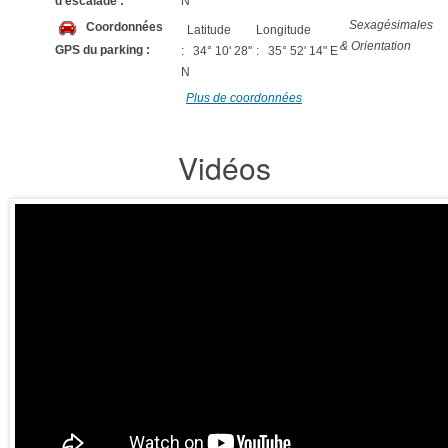
d'escalade :
N
Sexagésimales
Coordonnées
Latitude
Longitude
& Orientation
GPS du parking :
: 34° 10' 28"
: 35° 52' 14" E
N
Plus de coordonnées
Vidéos