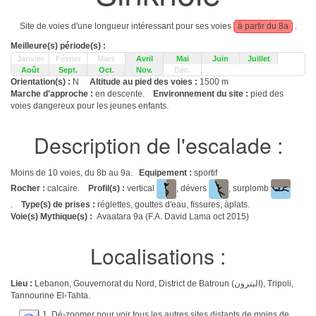
Site de voies d'une longueur intéressant pour ses voies
à partir du 8a
.
Meilleure(s) période(s) :
Janvier
Février
Mars
Avril
Mai
Juin
Juillet
Août
Sept.
Oct.
Nov.
Déc.
Orientation(s) :
N
Altitude au pied des voies :
1500 m
Marche d'approche :
en descente.
Environnement du site :
pied des
voies dangereux pour les jeunes enfants.
Description de l'escalade :
Moins de 10 voies, du 8b au 9a.
Equipement :
sportif
Rocher :
calcaire.
Profil(s) :
vertical
, dévers
, surplomb
.
Type(s) de prises :
réglettes, gouttes d'eau, fissures, àplats.
Voie(s) Mythique(s) :
Avaatara 9a (F.A. David Lama oct 2015)
Localisations :
Lieu :
Lebanon, Gouvernorat du Nord, District de Batroun (البترون), Tripoli,
Tannourine El-Tahta.
1. Dé-zoomer pour voir tous les autres sites distants de moins de