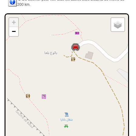
200 km.
+
−