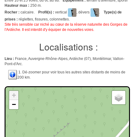
Entre 10 et 25 voies, du 6c au 8b.
Equipement :
terrain d'aventure, sportif
Hauteur max :
250 m.
Rocher :
calcaire.
Profil(s) :
vertical
, dévers
.
Type(s) de
prises :
réglettes, fissures, colonnettes.
Site très sensible car niché au cœur de la réserve naturelle des Gorges de
l'Ardèche. Il est interdit d'y équiper de nouvelles voies.
Localisations :
Lieu :
France, Auvergne-Rhône-Alpes, Ardèche (07), Montélimar, Vallon-
Pont-d'Arc.
1. Dé-zoomer pour voir tous les autres sites distants de moins de
200 km.
+
−