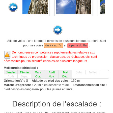
Site de voies d'une longueur et voies de plusieurs longueurs intéressant
pour ses voies
du 7a au 7c
et
à partir du 8a
.
De nombreuses compétences supplémentaires relatives aux
techniques de progression, d'assurage, de réchappe, etc. sont
nécessaires pour la sécurité en voies de plusieurs longueurs.
Meilleure(s) période(s) :
Janvier
Février
Mars
Avril
Mai
Juin
Juillet
Août
Sept.
Oct.
Nov.
Déc.
Orientation(s) :
S
Altitude au pied des voies :
150 m
Marche d'approche :
20 min en descente raide.
Environnement du site :
pied des voies dangereux pour les jeunes enfants.
Description de l'escalade :