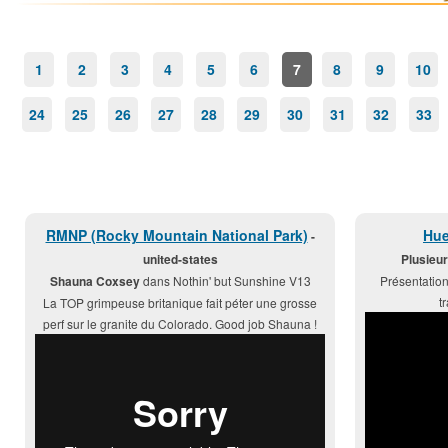
1
2
3
4
5
6
7
8
9
10
24
25
26
27
28
29
30
31
32
33
RMNP (Rocky Mountain National Park)
Hue
-
united-states
Plusieu
Shauna Coxsey
dans Nothin' but Sunshine V13
Présentation
t
La TOP grimpeuse britanique fait péter une grosse
perf sur le granite du Colorado. Good job Shauna !