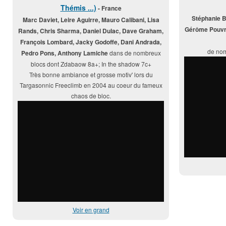
Thémis ...)
- France
Stéphanie Bo
Marc Daviet, Leire Aguirre, Mauro Calibani, Lisa
Gérôme Pouvre
Rands, Chris Sharma, Daniel Dulac, Dave Graham,
François Lombard, Jacky Godoffe, Dani Andrada,
de nom
Pedro Pons, Anthony Lamiche
dans de nombreux
blocs dont Zdabaow 8a+; In the shadow 7c+
Très bonne ambiance et grosse motiv' lors du
Targasonnic Freeclimb en 2004 au coeur du fameux
chaos de bloc.
Voir en grand