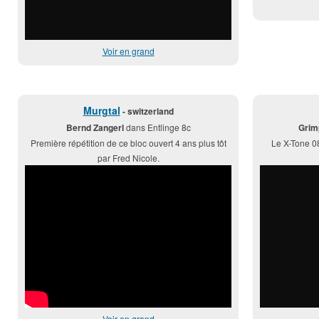
Voir en grand
Murgtal
- switzerland
Bernd Zangerl
dans Entlinge 8c
Grim
Première répétition de ce bloc ouvert 4 ans plus tôt
Le X-Tone 08
par Fred Nicole.
Voir en grand