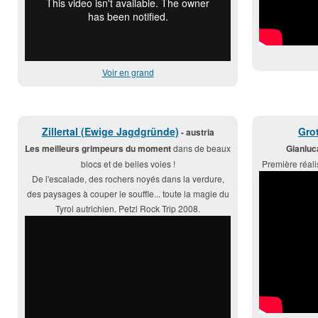
Voir en grand
Zillertal (Ewige Jagdgründe)
Grot
- austria
Les meilleurs grimpeurs du moment
dans de beaux
Gianluc
blocs et de belles voies !
Première réali
De l'escalade, des rochers noyés dans la verdure,
des paysages à couper le souffle... toute la magie du
Tyrol autrichien. Petzl Rock Trip 2008.