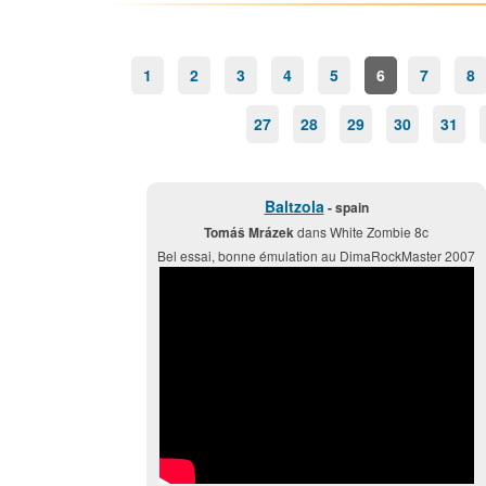
1
2
3
4
5
6
7
8
27
28
29
30
31
Baltzola
- spain
Tomáš Mrázek
dans White Zombie 8c
Bel essai, bonne émulation au DimaRockMaster 2007