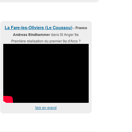
La Fare-les-Oliviers (Le Coussou)
- France
Andreas Bindhammer
dans St Anger 9a
Première réalisation du premier 9a d'Arco ?
Voir en grand