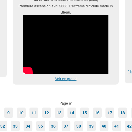
Première ascension avril 2008. L'extrême difficulté made in
Bleau.
" 
Voir en grand
Page n°
9
10
11
12
13
14
15
16
17
18
32
33
34
35
36
37
38
39
40
41
42