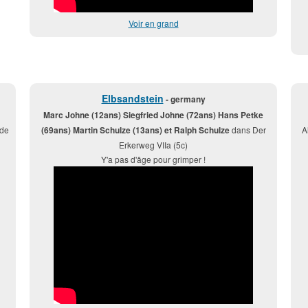
Voir en grand
Elbsandstein
- germany
Marc Johne (12ans) Siegfried Johne (72ans) Hans Petke
 de
(69ans) Martin Schulze (13ans) et Ralph Schulze
dans Der
A
Erkerweg VIIa (5c)
Y'a pas d'âge pour grimper !