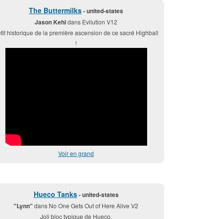
The Buttermilks
- united-states
Jason Kehl
dans Evilution V12
tit historique de la première ascension de ce sacré Highball
!
Voir en grand
Hueco Tanks
- united-states
"Lynn"
dans No One Gets Out of Here Alive V2
Joli bloc typique de Hueco.