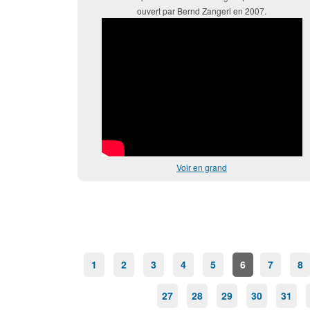
ouvert par Bernd Zangerl en 2007.
Voir en grand
1
2
3
4
5
6
7
8
27
28
29
30
31