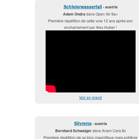
Schleierwasserfall
- austria
Adam Ondra
dans Open Air 9a+
Première répétition de cette voie 12 ans après son
enchainement par Alex Huber !
Voir en grand
Silvretta
- austria
Bernhard Schwaiger
dans Anam Cara 8c
Première répétition de ce bloc magnifique mais extrême