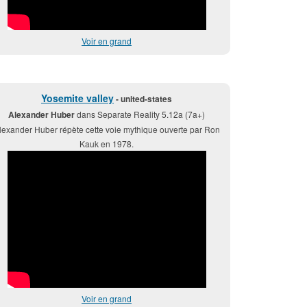
Voir en grand
Yosemite valley
- united-states
Alexander Huber
dans Separate Reality 5.12a (7a+)
lexander Huber répète cette voie mythique ouverte par Ron
Kauk en 1978.
Voir en grand