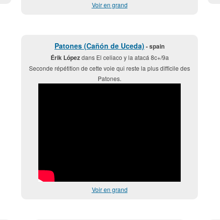
Voir en grand
Patones (Cañón de Uceda)
- spain
Érik López
dans El celiaco y la atacá 8c+/9a
Seconde répétition de cette voie qui reste la plus difficile des
Patones.
Voir en grand