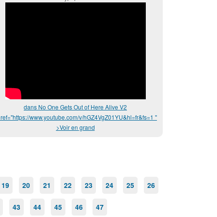
dans No One Gets Out of Here Alive V2
href="https://www.youtube.com/v/hGZ4VgZ01YU&hl=fr&fs=1 "
>Voir en grand
19
20
21
22
23
24
25
26
43
44
45
46
47