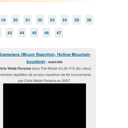
19
20
21
22
23
24
25
26
43
44
45
46
47
Grampians (Mount Stapylton, Hollow Mountain
boulders)
- australia
hris Webb Parsons
dans The Wheel of Life V16 (8c+ bloc)
remière répétition de ce bloc marathon de 60 mouvements
par Chris Webb Parsons en 2007.