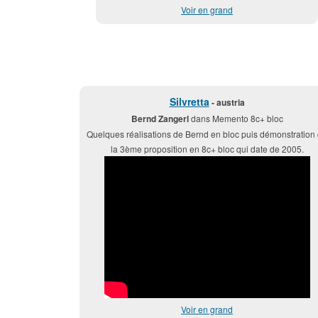
Voir en grand
Silvretta
- austria
Bernd Zangerl
dans Memento 8c+ bloc
Quelques réalisations de Bernd en bloc puis démonstration
la 3ème proposition en 8c+ bloc qui date de 2005.
Voir en grand