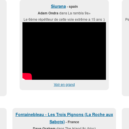
Siurana
- spain
Adam Ondra
dans La rambla 9a+
Le 6ème répétiteur de cette voie extrême a 15 ans :)
Pe
Voir en grand
Fontainebleau - Les Trois Pignons (La Roche aux
Sabots)
- France
Dave Graham
dans The Island 8c (bloc)