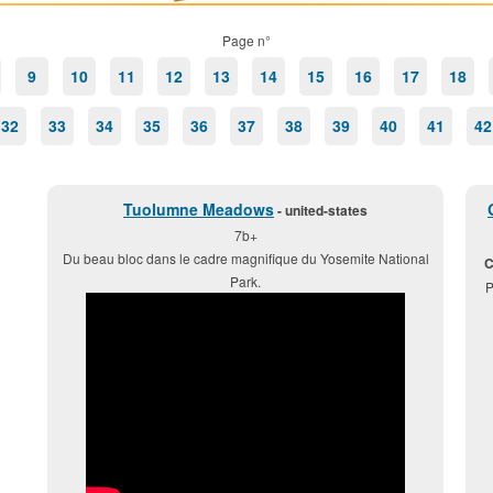
Page n°
9
10
11
12
13
14
15
16
17
18
32
33
34
35
36
37
38
39
40
41
42
Tuolumne Meadows
- united-states
7b+
Du beau bloc dans le cadre magnifique du Yosemite National
C
Park.
P