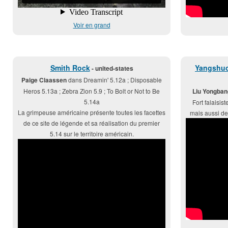
Voir en grand
Smith Rock
Yangshuo
- united-states
Paige Claassen
dans Dreamin' 5.12a ; Disposable
Heros 5.13a ; Zebra Zion 5.9 ; To Bolt or Not to Be
Liu Yongban
5.14a
Fort falaisis
La grimpeuse américaine présente toutes les facettes
mais aussi de 
de ce site de légende et sa réalisation du premier
5.14 sur le territoire américain.