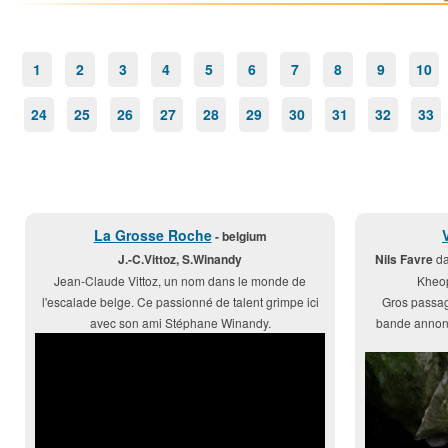
1
2
3
4
5
6
7
8
9
10
24
25
26
27
28
29
30
31
32
33
La Grosse Roche
- belgium
J.-C.Vittoz, S.Winandy
Nils Favre
da
Jean-Claude Vittoz, un nom dans le monde de
Kheop
l'escalade belge. Ce passionné de talent grimpe ici
Gros passag
avec son ami Stéphane Winandy.
bande annonc