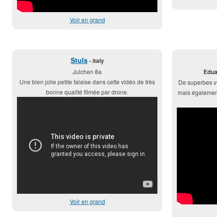
Voir en grand
Stuls
- italy
Julchen 8a
Edua
Une bien jolie petite falaise dans cette vidéo de très
De superbes v
bonne qualité filmée par drone.
mais égalemen
Voir en grand