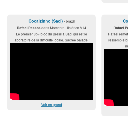
Cocalzinho (Saci)
Co
- brazil
Rafael Passos
dans Momento Histórico V14
Rafael 
Le premier 8b+ bloc du Brésil à Saci qui est le
Rafael remet
laboratoire de la difficulté locale. Sacrée balade !
ressemble b
m
Voir en grand