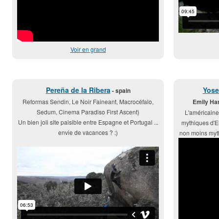
Voir en grand
Pereña de la Ribera
Yose
- spain
Reformas Sendin, Le Noir Faineant, Macrocéfalo,
Emily Har
Sedum, Cinema Paradiso First Ascent)
L'américaine 
Un bien joli site paisible entre Espagne et Portugal ...
mythiques d'E
envie de vacances ? :)
non moins myt