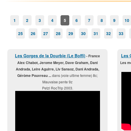
1
2
3
4
5
6
7
8
9
10
25
26
27
28
29
30
31
32
33
Les Gorges de la Dourbie (Le Boffi)
Les 
- France
Alex Chabot, Jerome Meyer, Dave Graham, Dani
Les me
Andrada, Leire Aguirre, Liv Sansoz, Dani Andrada,
Gérôme Pouvreau ...
dans (voie ultime femme) 8c;
Mauvaise pente 9z
Petzl RocTrip 2003.