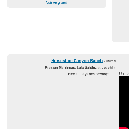
Voir en grand
Horseshoe Canyon Ranch
- united-states
Preston Martineau, Loic Gaidioz et Joachim Rams
Un ape
Bloc au pays des cowboys.