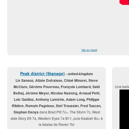
Voir en grand
Peak district (Stanage)
- united-kingdom
Liv Sansoz, Alizée Dufraisse, Chloé Minoret, Steve
McClure, Gérôme Pouvreau, François Lombard, Saïd
Une belle
Belhaj, Jérôme Meyer, Nicolas Nastorg, Arnaud Petit,
Loic Gaidioz, Anthony Lamiche, Adam Long, Philippe
Ribière, Romain Pagnioux, Stef Troussier, Fred Tuscan,
Stephan Denys
dans Brad Pitt 7c+, The Storm 7c, West
side Story E9 7a, Western Eyes 7a B11, puis Kaabah 8c+ à
la falaise de Raven Tor