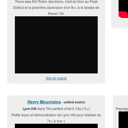
There was NO Robin des blocs, c'est du bloc au Peak
District et la première ascension d'un 8c+ à la falaise de
Raven Tor.
Voir en grand
Henry Mountains
- united-states
Lynn Hill
dans The perfect child 5.13a (7c+)
Paysage
Petite leçon et démonstration de Lynn Hill pour réaliser du
7c+ à vue :)