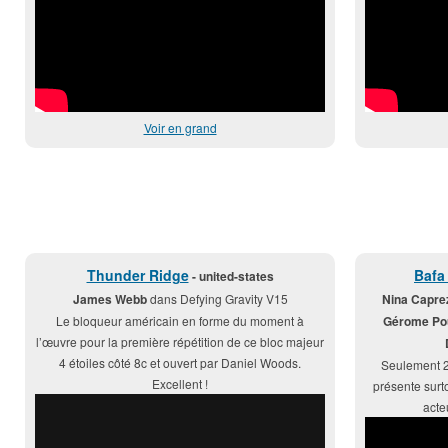
Voir en grand
Thunder Ridge
Bafa
- united-states
James Webb
dans Defying Gravity V15
Nina Caprez
Le bloqueur américain en forme du moment à
Gérome Pou
l’œuvre pour la première répétition de ce bloc majeur
4 étoiles côté 8c et ouvert par Daniel Woods.
Seulement 2 
Excellent !
présente surto
acte