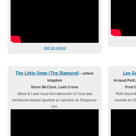
Voir en grand
The Little Orme (The Diamond)
Les G
- united-
kingdom
Arnaud Petit,
Steve McClure, Leah Crane
Fred 
Steve & Leah nous font découvrir ici l'une des
Petit résumé
meilleures falaise sportive en calcaire du Royaume-
ouverte en 2
Uni.