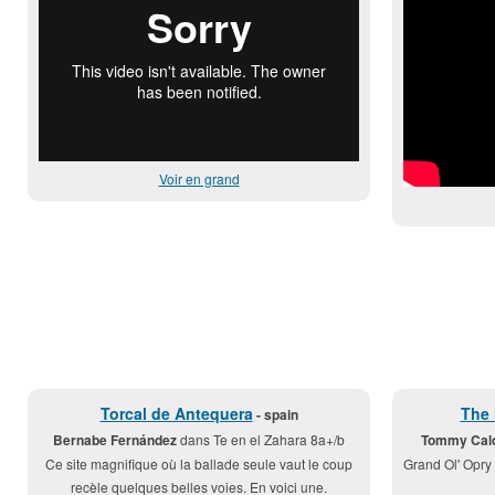
Voir en grand
Torcal de Antequera
The 
- spain
Bernabe Fernández
dans Te en el Zahara 8a+/b
Tommy Cald
Ce site magnifique où la ballade seule vaut le coup
Grand Ol' Opry
recèle quelques belles voies. En voici une.