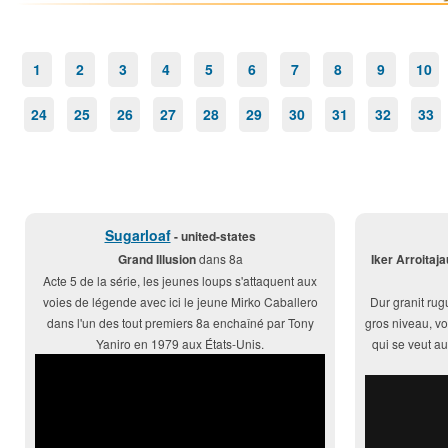
1
2
3
4
5
6
7
8
9
10
24
25
26
27
28
29
30
31
32
33
Sugarloaf
- united-states
Grand Illusion
dans 8a
Iker Arroitaja
Acte 5 de la série, les jeunes loups s'attaquent aux
voies de légende avec ici le jeune Mirko Caballero
Dur granit rug
dans l'un des tout premiers 8a enchaîné par Tony
gros niveau, vo
Yaniro en 1979 aux États-Unis.
qui se veut au