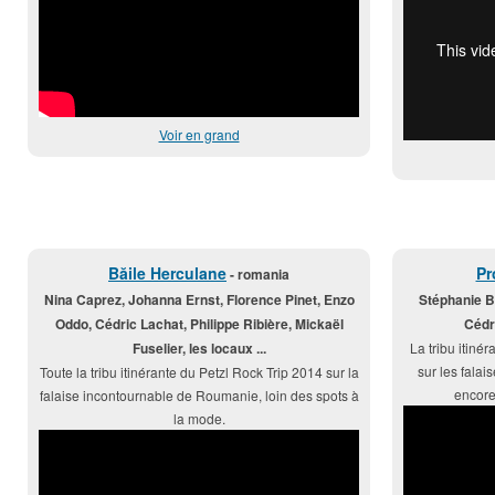
Voir en grand
Băile Herculane
Pr
- romania
Nina Caprez, Johanna Ernst, Florence Pinet, Enzo
Stéphanie Bo
Oddo, Cédric Lachat, Philippe Ribière, Mickaël
Cédr
Fuselier, les locaux ...
La tribu itiné
sur les falai
Toute la tribu itinérante du Petzl Rock Trip 2014 sur la
encore
falaise incontournable de Roumanie, loin des spots à
la mode.