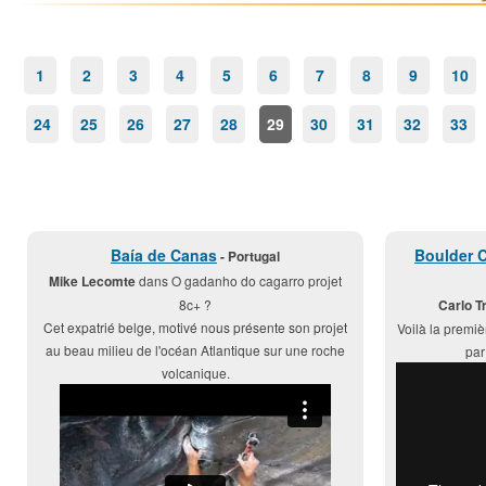
1
2
3
4
5
6
7
8
9
10
24
25
26
27
28
29
30
31
32
33
Baía de Canas
Boulder 
- Portugal
Mike Lecomte
dans O gadanho do cagarro projet
8c+ ?
Carlo T
Cet expatrié belge, motivé nous présente son projet
Voilà la premiè
au beau milieu de l'océan Atlantique sur une roche
par
volcanique.