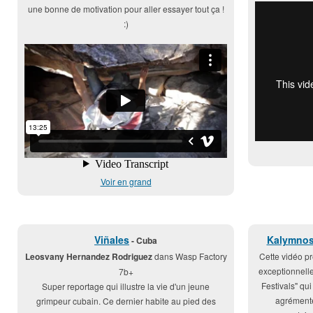
une bonne de motivation pour aller essayer tout ça !
:)
Voir en grand
Viñales
Kalymnos
- Cuba
Leosvany Hernandez Rodriguez
dans Wasp Factory
Cette vidéo pr
exceptionnell
7b+
Festivals" qu
Super reportage qui illustre la vie d'un jeune
agrémenté
grimpeur cubain. Ce dernier habite au pied des