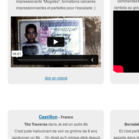
commentaire
impressionants "Mogotes", formations calcaires
lambda au grat
impressionnantes et parfaites pour l'escalade :)
Voir en grand
Castillon
- France
Tito Traversa
dans Je est un autre 8b
Bernabé
C'est juste hallucinant de voir ce gnôme de 8 ans
Et c'est pa
randonner un 8b ... On dirait qu'il grimpe déjà depuis
appelle dans l