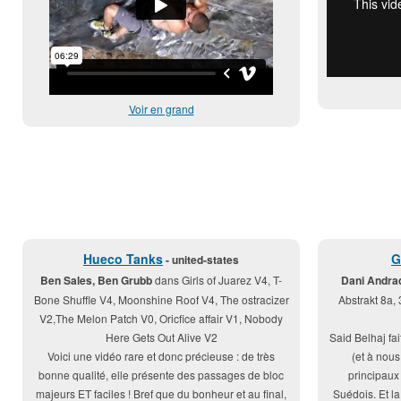
Voir en grand
Hueco Tanks
G
- united-states
Ben Sales, Ben Grubb
dans Girls of Juarez V4, T-
Dani Andrad
Bone Shuffle V4, Moonshine Roof V4, The ostracizer
Abstrakt 8a,
V2,The Melon Patch V0, Oricfice affair V1, Nobody
Here Gets Out Alive V2
Said Belhaj fa
Voici une vidéo rare et donc précieuse : de très
(et à nou
bonne qualité, elle présente des passages de bloc
principaux 
majeurs ET faciles ! Bref que du bonheur et au final,
Suédois. Et la 