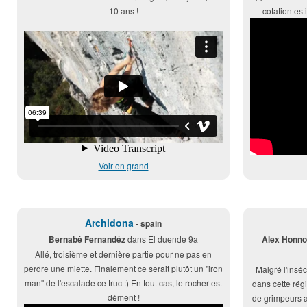
10 ans !
cotation est
Voir en grand
Archidona
- spain
Bernabé Fernandéz
dans El duende 9a
Alex Honno
Allé, troisième et dernière partie pour ne pas en
perdre une miette. Finalement ce serait plutôt un "iron
Malgré l'insé
man" de l'escalade ce truc :) En tout cas, le rocher est
dans cette rég
dément !
de grimpeurs a