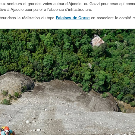
ux secteurs et grandes voies autour d'Ajaccio, au Gozzi pour ceux qui connai
ve à Ajaccio pour palier à l'absence d'infrastructure.
teur dans la réalisation du topo
Falaises de Corse
en associant le comité 