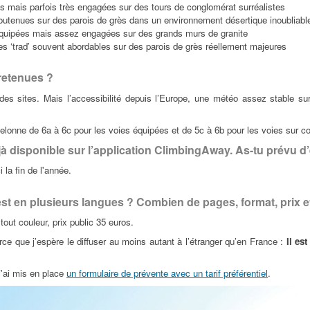
 mais parfois très engagées sur des tours de conglomérat surréalistes
outenues sur des parois de grès dans un environnement désertique inoubliabl
quipées mais assez engagées sur des grands murs de granite
 ‘trad’ souvent abordables sur des parois de grès réellement majeures
 retenues ?
ix des sites. Mais l’accessibilité depuis l’Europe, une météo assez stable s
helonne de 6a à 6c pour les voies équipées et de 5c à 6b pour les voies sur c
à disponible sur l’application ClimbingAway. As-tu prévu d’
i la fin de l'année.
 est en plusieurs langues ? Combien de pages, format, prix 
out couleur, prix public 35 euros.
rce que j’espère le diffuser au moins autant à l’étranger qu’en France :
Il es
 j'ai mis en place
un formulaire de prévente avec un tarif préférentiel
.