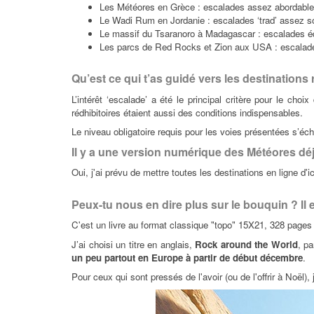
Les Météores en Grèce : escalades assez abordables
Le Wadi Rum en Jordanie : escalades ‘trad’ assez s
Le massif du Tsaranoro à Madagascar : escalades é
Les parcs de Red Rocks et Zion aux USA : escalades
Qu’est ce qui t’as guidé vers les destinations
L’intérêt ‘escalade’ a été le principal critère pour le cho
rédhibitoires étaient aussi des conditions indispensables.
Le niveau obligatoire requis pour les voies présentées s’éc
Il y a une version numérique des Météores déj
Oui, j'ai prévu de mettre toutes les destinations en ligne d'ic
Peux-tu nous en dire plus sur le bouquin ? Il
C'est un livre au format classique "topo" 15X21, 328 pages t
J’ai choisi un titre en anglais,
Rock around the World
, pa
un peu partout en Europe à partir de début décembre
.
Pour ceux qui sont pressés de l'avoir (ou de l'offrir à Noël),