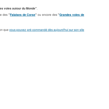
s voies autour du Monde"
.
ide des
"
Falaises de Corse
"
ou encore des
"
Grandes voies de
tion que
vous pouvez pré-commandé dès aujourd'hui sur son site