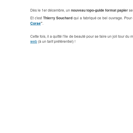
Dès le 1er décembre, un
nouveau topo-guide format papier
ser
Et c'est
Thierry Souchard
qui a fabriqué ce bel ouvrage. Pour 
Corse
"
.
Cette fois, il a quitté l'île de beauté pour se faire un joli to
web
(à un tarif préférentiel) !