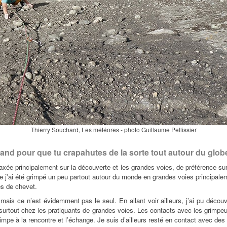
Thierry Souchard, Les météores - photo Guillaume Pellissier
grand pour que tu crapahutes de la sorte tout autour du glob
xée principalement sur la découverte et les grandes voies, de préférence sur 
 j'ai été grimpé un peu partout autour du monde en grandes voies principalemen
es de chevet.
ais ce n’est évidemment pas le seul. En allant voir ailleurs, j’ai pu décou
e surtout chez les pratiquants de grandes voies. Les contacts avec les grimpe
a grimpe à la rencontre et l’échange. Je suis d’ailleurs resté en contact avec d