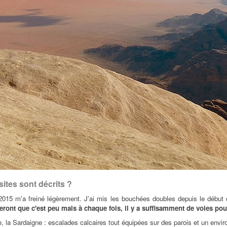
ites sont décrits ?
 m'a freiné légèrement. J'ai mis les bouchées doubles depuis le début d'an
ouveront que c'est peu mais à chaque fois, il y a suffisamment de voies po
, la Sardaigne : escalades calcaires tout équipées sur des parois et un envi