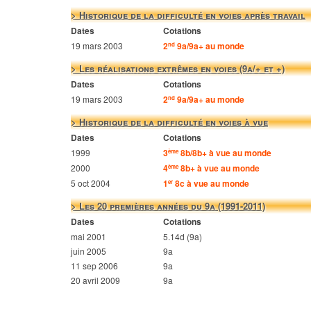
> Historique de la difficulté en voies après travail
Dates
Cotations
19 mars 2003
2
9a/9a+ au monde
nd
> Les réalisations extrêmes en voies (9a/+ et +)
Dates
Cotations
19 mars 2003
2
9a/9a+ au monde
nd
> Historique de la difficulté en voies à vue
Dates
Cotations
1999
3
8b/8b+ à vue au monde
ème
2000
4
8b+ à vue au monde
ème
5 oct 2004
1
8c à vue au monde
er
> Les 20 premières années du 9a (1991-2011)
Dates
Cotations
mai 2001
5.14d (9a)
juin 2005
9a
11 sep 2006
9a
20 avril 2009
9a