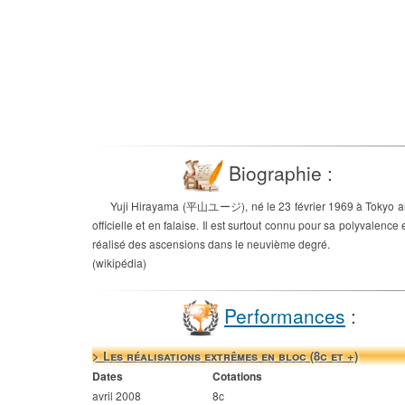
Biographie :
Yuji Hirayama (平山ユージ), né le 23 février 1969 à Tokyo au 
officielle et en falaise. Il est surtout connu pour sa polyvalenc
réalisé des ascensions dans le neuvième degré.
(wikipédia)
Performances
:
> Les réalisations extrêmes en bloc (8c et +)
Dates
Cotations
avril 2008
8c