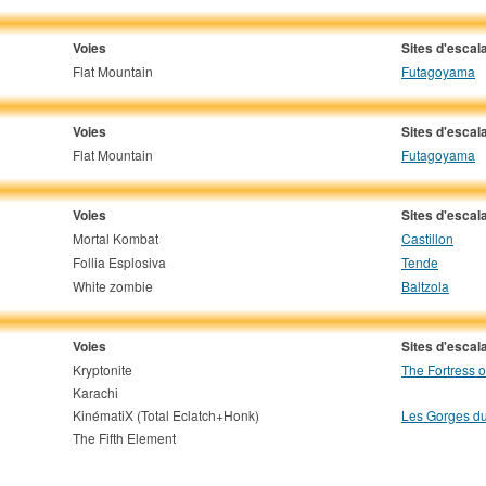
Voies
Sites d'escal
Flat Mountain
Futagoyama
Voies
Sites d'escal
Flat Mountain
Futagoyama
Voies
Sites d'escal
Mortal Kombat
Castillon
Follia Esplosiva
Tende
White zombie
Baltzola
Voies
Sites d'escal
Kryptonite
The Fortress o
Karachi
KinématiX (Total Eclatch+Honk)
Les Gorges du
The Fifth Element