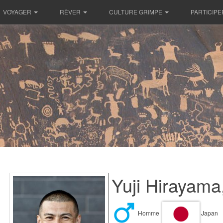
VOYAGER
RÊVER
CULTURE GRIMPE
PARTICIPE
Yuji Hirayama
Homme
Japan