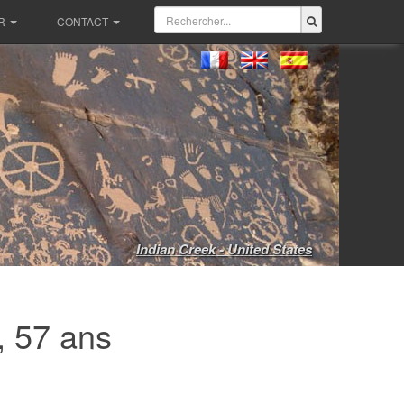
R
CONTACT
Indian Creek - United States
, 57 ans