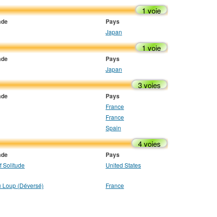
1 voie
ade
Pays
Japan
1 voie
ade
Pays
Japan
3 voies
ade
Pays
France
France
Spain
4 voies
ade
Pays
f Solitude
United States
 Loup (Déversé)
France