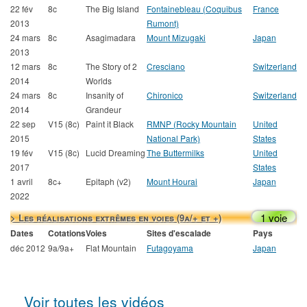
22 fév
8c
The Big Island
Fontainebleau (Coquibus
France
2013
Rumont)
24 mars
8c
Asagimadara
Mount Mizugaki
Japan
2013
12 mars
8c
The Story of 2
Cresciano
Switzerland
2014
Worlds
24 mars
8c
Insanity of
Chironico
Switzerland
2014
Grandeur
22 sep
V15 (8c)
Paint it Black
RMNP (Rocky Mountain
United
2015
National Park)
States
19 fév
V15 (8c)
Lucid Dreaming
The Buttermilks
United
2017
States
1 avril
8c+
Epitaph (v2)
Mount Hourai
Japan
2022
1 voie
> Les réalisations extrêmes en voies (9a/+ et +)
Dates
Cotations
Voies
Sites d'escalade
Pays
déc 2012
9a/9a+
Flat Mountain
Futagoyama
Japan
Voir toutes les vidéos