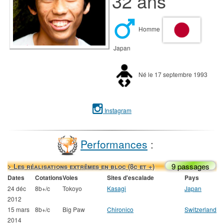
32 ans
Homme
Japan
Né le 17 septembre 1993
Instagram
Performances
:
9 passages
> Les réalisations extrêmes en bloc (8c et +)
Dates
Cotations
Voies
Sites d'escalade
Pays
24 déc
8b+/c
Tokoyo
Kasagi
Japan
2012
15 mars
8b+/c
Big Paw
Chironico
Switzerland
2014