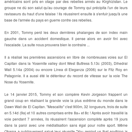
américains sont pris en otage par des rebelles armés au Kirghizistan. Le
groupe ne dû son salut qu'au courage de Tommy qui précipita l'un de leurs
ravisseurs du haut d'une falaise ! Ils réussirent ensuite à s'enfuir jusqu'à une
base de l'armée du pays en guerre contre ces rebelles.
En 2001, Tommy perd les deux dernières phalanges de son index main
gauche dans un accident domestique. Il pense alors en avoir fini avec
l'escalade. La suite nous prouvera bien le contraire ...
Il a réalisé les premières ascensions en libre de nombreuses voies sur El
Capitan dans la Yosemite valley dont West Buttress 5.13c (2003), Dihedral
Wall 5.14a (2004) ou encore Linea di Eleganza (2006) sur le Fitz Roy en
Patagonie. Il a aussi été le détenteur du record de vitesse sur la voie The
Nose du Yosemite.
Le 14 janvier 2015, Tommy et son compère Kevin Jorgeson frappent un
grand coup en réalisant la grande voie la plus extrême du monde dans le
Dawn Wall de El Capitan. "Mescalito" c'est 900m, 32 longueurs, trois de suite
en 5.14d (9a) et 10 autres comprises entre 8a+ et 8c ! Après avoir travaillé la
voie pendant 7 années, ils réussirent l'ascension complète après 19 jours
dans la paroi avec une médiatisation sans égal pour notre sport. Même
Obama a publiquement salué leur réussite "You remind us that anything is