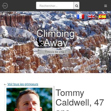
- United States
←
Voir tous les grimpeurs
Tommy
Caldwell, 47