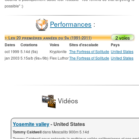
possible" :)
Performances
:
2 voies
> Les 20 premières années du 9a (1991-2011)
Dates
Cotations
Voies
Sites d'escalade
Pays
oct 1999
5.14d (9a)
Kryptonite
The Fortress of Solitude
United States
jan 2003
5.15a/b (9a+/9b)
Flex Luthor
The Fortress of Solitude
United States
Vidéos
Yosemite valley
- United States
Tommy Caldwell
dans Mescalito 900m 5.14d
Tommy Caldwell nous présente la mythique vallée californienne et son proj