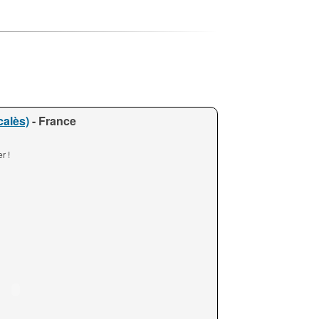
calès)
- France
r !