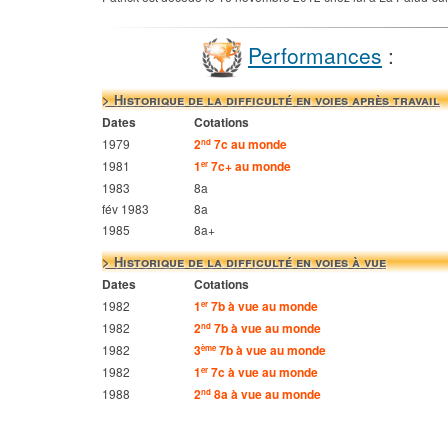
Performances
:
> Historique de la difficulté en voies après travail
Dates
Cotations
1979
2
7c au monde
nd
1981
1
7c+ au monde
er
1983
8a
fév 1983
8a
1985
8a+
> Historique de la difficulté en voies à vue
Dates
Cotations
1982
1
7b à vue au monde
er
1982
2
7b à vue au monde
nd
1982
3
7b à vue au monde
ème
1982
1
7c à vue au monde
er
1988
2
8a à vue au monde
nd