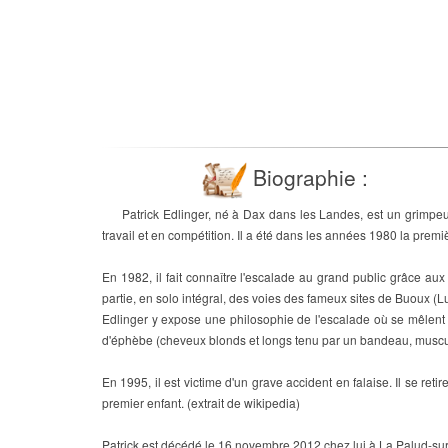
Biographie :
Patrick Edlinger, né à Dax dans les Landes, est un grimpeur
travail et en compétition. Il a été dans les années 1980 la premi
En 1982, il fait connaître l'escalade au grand public grâce au
partie, en solo intégral, des voies des fameux sites de Buoux (
Edlinger y expose une philosophie de l'escalade où se mêlent 
d'éphèbe (cheveux blonds et longs tenu par un bandeau, muscul
En 1995, il est victime d'un grave accident en falaise. Il se ret
premier enfant. (extrait de wikipedia)
Patrick est décédé le 16 novembre 2012 chez lui à La Palud-sur-