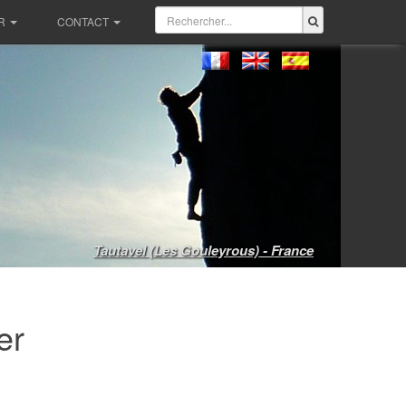
R
CONTACT
Tautavel (Les Gouleyrous) - France
er