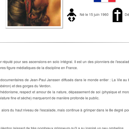
Né le 15 juin 1960
Dé
 réputé pour ses ascensions en solo intégral. Il est un des pionniers de l'escala
ères figure médiatiques de la discipline en France.
x documentaires de Jean-Paul Janssen diffusés dans le monde entier : La Vie au bou
Lubéron) et des gorges du Verdon.
hédonisme, respect et amour de la nature, dépassement de soi (physique et moral)
ature fine et sèche) marqueront de manière profonde le public.
ire alors du haut niveau de l'escalade, mais continue à grimper dans le 8e degré pou
Verdon laissant de très nombreux grimpeurs qu'il a su inspiré un peu orphelins.