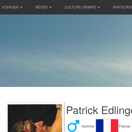
VOYAGER
RÊVER
CULTURE GRIMPE
PARTICIPE
Patrick Edling
Homme
France