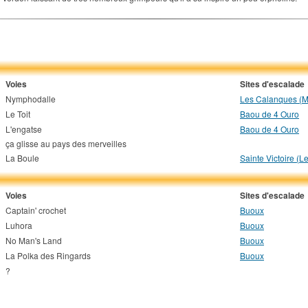
Voies
Sites d'escalade
Nymphodalle
Les Calanques (Ma
Le Toit
Baou de 4 Ouro
L'engatse
Baou de 4 Ouro
ça glisse au pays des merveilles
La Boule
Sainte Victoire (L
Voies
Sites d'escalade
Captain' crochet
Buoux
Luhora
Buoux
No Man's Land
Buoux
La Polka des Ringards
Buoux
?