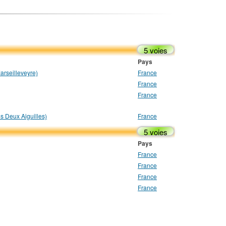
5 voies
Pays
rseilleveyre)
France
France
France
es Deux Aiguilles)
France
5 voies
Pays
France
France
France
France