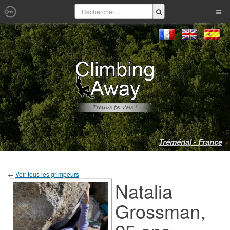
Tréménal - France
←
Voir tous les grimpeurs
Natalia
Grossman,