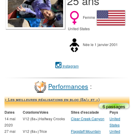
25 ans
Femme
United States
Née le 1 janvier 2001
Instagram
Performances
:
> Les meilleures réalisations en bloc (8a/+ et +)
6 passages
Dates
Cotations
Voies
Sites d'escalade
Pays
14 mai
V12 (8a+)
Halfway Crooks
Clear Creek Canyon
United
2020
States
27 mai
V12 (8a+)
Trice
Flagstaff Mountain
United