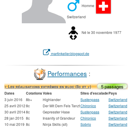
Homme
Switzerland
Né le 30 novembre 1977
martinkeller.blogspot.de
Performances
:
5 passages
> Les réalisations extrêmes en bloc (8c et +)
Dates
Cotations
Voies
Sites d'escalade
Pays
3 juin 2016
8b+
Highlander
Sustenpass
Switzerland
25 avril 2012
8c
Der Mit Dem Fels Tanzt
Chironico
Switzerland
30 avril 2014
8c
Gepresster Hase
Sustenpass
Switzerland
28 jan 2015
8c
Insanity of Grandeur
Chironico
Switzerland
10 mai 2019
8c
Ninja Skills (sit)
Sobrio
Switzerland