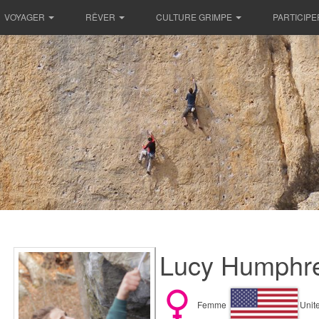
VOYAGER
RÊVER
CULTURE GRIMPE
PARTICIPE
Lucy Humphre
Femme
Unite