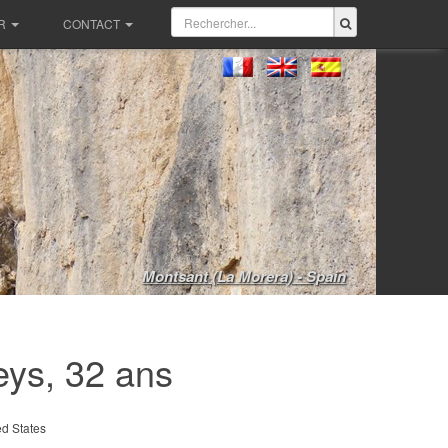
R
CONTACT
Montsant (La Morera) - Spain
ys, 32 ans
d States