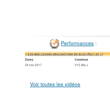
Performances
:
> Les meilleures réalisations en bloc (8a/+ et +)
Dates
Cotations
24 nov 2017
V12 (8a+)
Voir toutes les vidéos