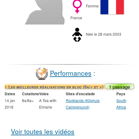
Femme
France
Née le 28 mars 2003
Performances
:
1 passage
> Les meilleures réalisations en bloc (8a/+ et +)
Dates
Cotations
Voies
Sites d'escalade
Pays
14 jan
8a/8a+
A Tea with
Rocklands (Kliphuis
South
2018
Elmarie
Campground)
Africa
Voir toutes les vidéos