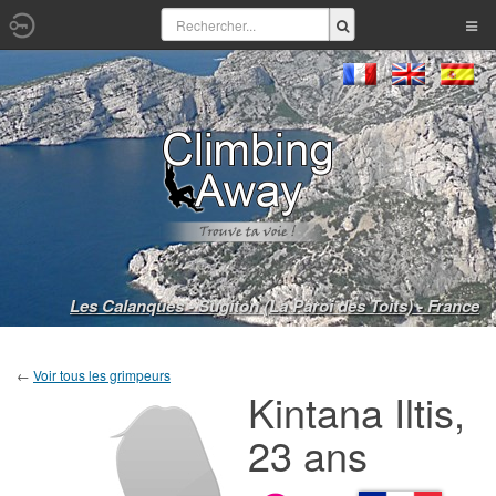
Les Calanques - Sugiton (La Paroi des Toits) - France
←
Voir tous les grimpeurs
Kintana Iltis,
23 ans