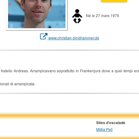
Né le 27 mars 1976
www.christian-bindhammer.de
fratello Andreas. Arrampicavano soprattutto in Frankenjura dove a quei tempi era
ionali di arrampicata.
Sites d'escalade
Mišja Peč