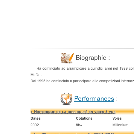
Biographie :
Ha cominciato ad arrampicare a quindici anni nel 1989 col 
Moffatt.
Dal 1995 ha cominciato a partecipare alle competizioni internaz
Performances
:
> Historique de la difficulté en voies à vue
Dates
Cotations
Voies
2002
8b+
Millenium