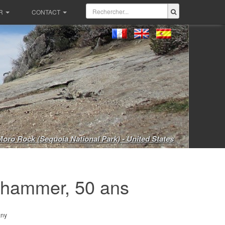
R
CONTACT
Moro Rock (Sequoia National Park) - United States
dhammer, 50 ans
ny