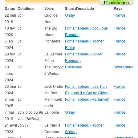
11 passages
Dates
Cotations
Voies
Sites d'escalade
Pays
22 mai
8c
Quoi de
Orsay
France
2019
Neuf
10 fév
8c
The Big
Fontainebleau (Coquibus
France
2020
Island
Rumont)
8 jan
8c
Picharête
Fontainebleau (Rocher
France
2024
Brûlé)
28 fév
8c
Le Dernier
Fontainebleau (Cuvier
France
2024
Fléau
Rempart)
10
8c
The Story of
Cresciano
Switzerland
mars
2 Worlds
2024
23 mai
8c
Jack Under
Fontainebleau - Les Trois
France
2024
the Box
Pignons (Le Cul de Chien)
8 mai
8c
Mammunk
Fontainebleau (Marlanval)
France
2025
assis
7 mai
8c/+ bloc ou 9a
La Force
Orsay
France
2019
voie (8c/8c+)
21 avril
8c/8c+
Le Pied à
Fontainebleau (Rocher
France
2023
Coulisse
Gréau)
6 mai
8c+
Deep Fake
Brione
Switzerland