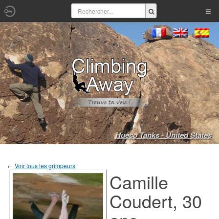
Hueco Tanks - United States
←
Voir tous les grimpeurs
Camille
Coudert, 30