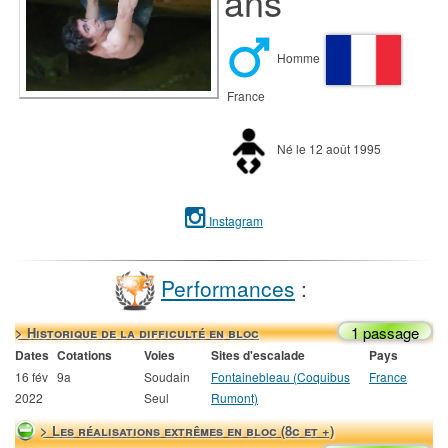
ans
Homme
France
Né le 12 août 1995
Instagram
Performances
:
1 passage
> Historique de la difficulté en bloc
Dates
Cotations
Voies
Sites d'escalade
Pays
16 fév
9a
Soudain
Fontainebleau (Coquibus
France
2022
Seul
Rumont)
> Les réalisations extrêmes en bloc (8c et +)