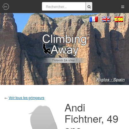
Riglos - Spain
←
Voir tous les grimpeurs
Andi
Fichtner, 49