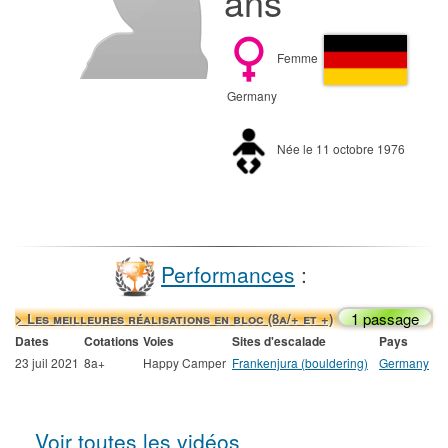
ans
Femme
Germany
Née le 11 octobre 1976
Performances
:
1 passage
> Les meilleures réalisations en bloc (8a/+ et +)
Dates
Cotations
Voies
Sites d'escalade
Pays
23 juil 2021
8a+
Happy Camper
Frankenjura (bouldering)
Germany
Voir toutes les vidéos