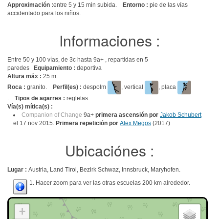
Approximación :
entre 5 y 15 min subida.
Entorno :
pie de las vías
accidentado para los niños.
Informaciones :
Entre 50 y 100 vías, de 3c hasta 9a+ , repartidas en 5
paredes
Equipamiento :
deportiva
Altura máx :
25 m.
Roca :
granito.
Perfil(es) :
despolm
, vertical
, placa
.
Tipos de agarres :
regletas.
Vía(s) mítica(s) :
Companion of Change
9a+
primera ascensión por
Jakob Schubert
el 17 nov 2015.
Primera repetición por
Alex Megos
(2017)
Ubicaciónes :
Lugar :
Austria, Land Tirol, Bezirk Schwaz, Innsbruck, Maryhofen.
1. Hacer zoom para ver las otras escuelas 200 km alrededor.
+