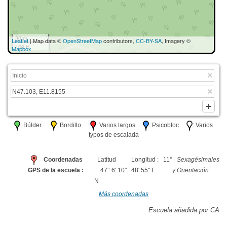
30 m
Leaflet
| Map data ©
OpenStreetMap
contributors,
CC-BY-SA
, Imagery ©
100 ft
Mapbox
: Búlder
: Bordillo
: Varios largos
: Psicobloc
: Varios
typos de escalada
Coordenadas
Latitud
Longitud : 11°
Sexagésimales
GPS de la escuela :
: 47° 6' 10"
48' 55" E
y Orientación
N
Más coordenadas
Escuela añadida por CA