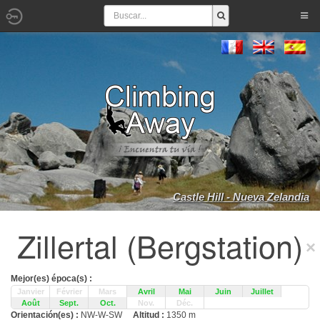
Castle Hill - Nueva Zelandia
Zillertal (Bergstation)
Mejor(es) época(s) :
Janvier
Février
Mars
Avril
Mai
Juin
Juillet
Août
Sept.
Oct.
Nov.
Déc.
Orientación(es) :
NW-W-SW
Altitud :
1350 m