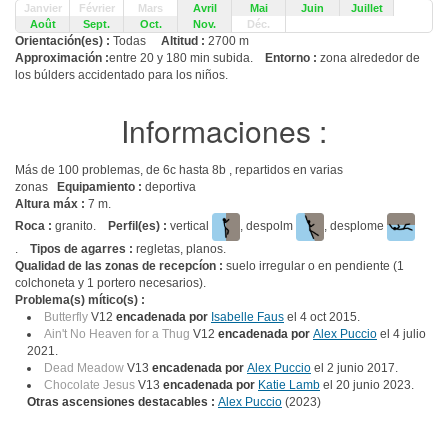
Janvier
Février
Mars
Avril
Mai
Juin
Juillet
Août
Sept.
Oct.
Nov.
Déc.
Orientación(es) :
Todas
Altitud :
2700 m
Approximación :
entre 20 y 180 min subida.
Entorno :
zona alrededor de
los búlders accidentado para los niños.
Informaciones :
Más de 100 problemas, de 6c hasta 8b , repartidos en varias
zonas
Equipamiento :
deportiva
Altura máx :
7 m.
Roca :
granito.
Perfil(es) :
vertical
, despolm
, desplome
.
Tipos de agarres :
regletas, planos.
Qualidad de las zonas de recepcíon :
suelo irregular o en pendiente (1
colchoneta y 1 portero necesarios).
Problema(s) mítico(s) :
Butterfly
V12
encadenada por
Isabelle Faus
el 4 oct 2015.
Ain't No Heaven for a Thug
V12
encadenada por
Alex Puccio
el 4 julio
2021.
Dead Meadow
V13
encadenada por
Alex Puccio
el 2 junio 2017.
Chocolate Jesus
V13
encadenada por
Katie Lamb
el 20 junio 2023.
Otras ascensiones destacables :
Alex Puccio
(2023)