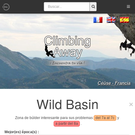
Céüse - Francia
Wild Basin
Zona de búlder interesante para sus problemas
del 7a al 7c
y
a partir del 8a
.
Mejor(es) época(s) :