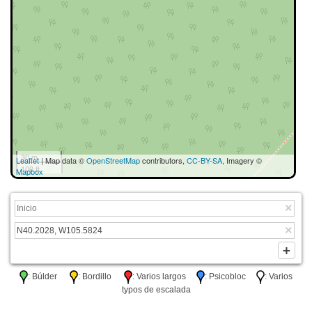
30 m
Leaflet
| Map data ©
OpenStreetMap
contributors,
CC-BY-SA
, Imagery ©
100 ft
Mapbox
: Búlder
: Bordillo
: Varios largos
: Psicobloc
: Varios
typos de escalada