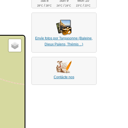
Sat 8
Sun 9
Mon 10
/
/
/
28°C
28°C
24°C
24°C
23°C
23°C
Envíe fotos por Targasonne (Baleine,
Dieux Païens, Thémis ...)
Contácte nos