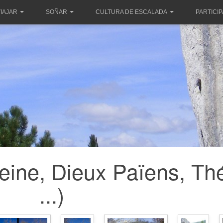
IAJAR
SOÑAR
CULTURA DE ESCALADA
PARTICI
eine, Dieux Païens, Th
...)