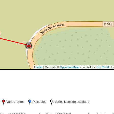
Leaflet
| Map data ©
OpenStreetMap
contributors,
CC-BY-SA
, I
lo
: Varios largos
: Psicobloc
: Varios typos de escalada