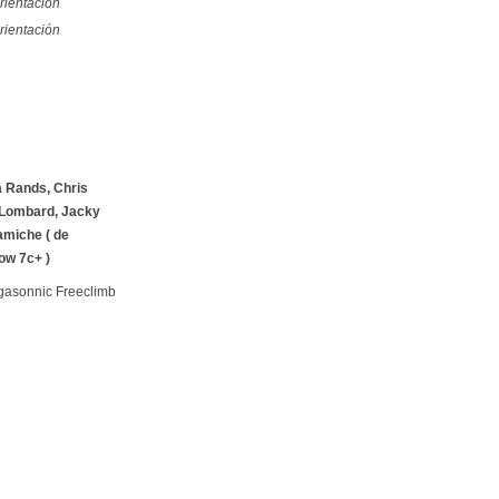
rientación
rientación
a Rands, Chris
 Lombard, Jacky
amiche ( de
ow 7c+ )
rgasonnic Freeclimb