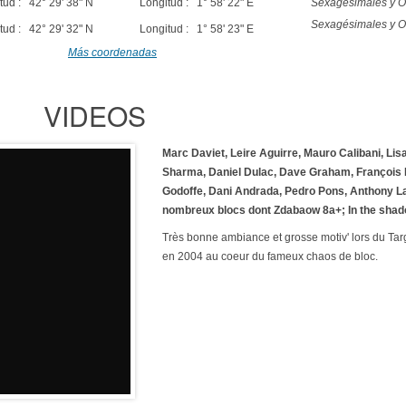
tud : 42° 29' 38" N
Longitud : 1° 58' 22" E
Sexagésimales y O
Sexagésimales y O
tud : 42° 29' 32" N
Longitud : 1° 58' 23" E
Más coordenadas
VIDEOS
Marc Daviet, Leire Aguirre, Mauro Calibani, Lis
Sharma, Daniel Dulac, Dave Graham, François
Godoffe, Dani Andrada, Pedro Pons, Anthony L
nombreux blocs dont Zdabaow 8a+; In the shad
Très bonne ambiance et grosse motiv' lors du Ta
en 2004 au coeur du fameux chaos de bloc.