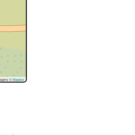
magery ©
Mapbox