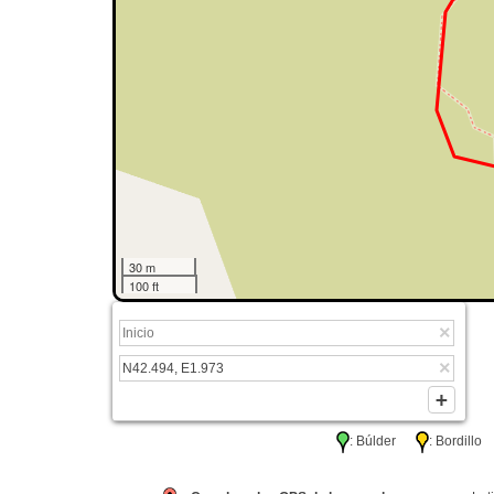
30 m
100 ft
: Búlder
: Bordil