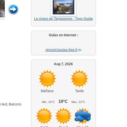
Le chaos de Targasonne - Topo Guide
Guías en Internet :
vincent.boulas.free.fr
Aug 7, 2026
Mañana
Tarde
19°C
Min.
19°C
Max.
22°C
 test, Balcons