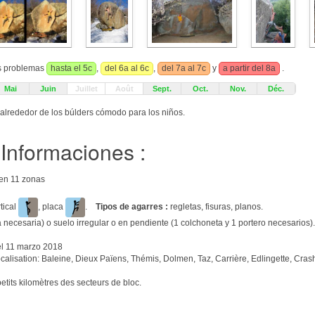
us problemas
hasta el 5c
,
del 6a al 6c
,
del 7a al 7c
y
a partir del 8a
.
Mai
Juin
Juillet
Août
Sept.
Oct.
Nov.
Déc.
alrededor de los búlders cómodo para los niños.
Informaciones :
 en 11 zonas
rtical
, placa
.
Tipos de agarres :
regletas, fisuras, planos.
 necesaria) o suelo irregular o en pendiente (1 colchoneta y 1 portero necesarios).
l 11 marzo 2018
alisation: Baleine, Dieux Païens, Thémis, Dolmen, Taz, Carrière, Edlingette, Crash
tits kilomètres des secteurs de bloc.