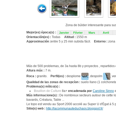
Zona de búlder interesante para s
Mejor(es) época(s) :
Janvier
Février
Mars
Avril
Orientación(es) :
Todas
Altitud :
1550 m
Approximación :
entre 5 y 25 min subida fácil.
Entorno :
zona 
Más de 500 problemas, de 3a hasta 8b y proyectos , repartidos
Altura máx :
7 m.
Roca :
granito.
Perfil(es) :
desplome
, despolm
, ve
Qualidad de las zonas de recepcíon :
suelo llano (1 colchoneta
Problema(s) mítico(s) :
Bouillon de Culture
8a+
encadenada por
Caroline Sinno
e
Más informacione(s) :
De nombreux secteurs autour de cette loc
bavards, Créatura, Table ...
Le topo est vendu au Sport 2000 accolé au Super U d'Égat à 5 pe
Sitio(s) web :
http://lacommunauteduchaos.blogspot.fr/