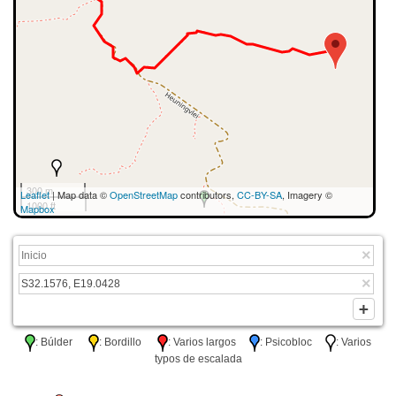
300 m
Leaflet
| Map data ©
OpenStreetMap
contributors,
CC-BY-SA
, Imagery ©
1000 ft
Mapbox
: Búlder
: Bordillo
: Varios largos
: Psicobloc
: Varios
typos de escalada