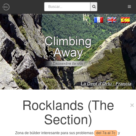
La Dent d'Orlu - Francia
Rocklands (The
Section)
Zona de búlder interesante para sus problemas
del 7a al 7c
y