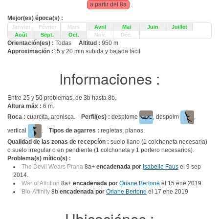
a partir del 8a
.
Mejor(es) época(s) :
Janvier
Février
Mars
Avril
Mai
Juin
Juillet
Août
Sept.
Oct.
Nov.
Déc.
Orientación(es) :
Todas
Altitud :
950 m
Approximación :
15 y 20 min subida y bajada fácil
Informaciones :
Entre 25 y 50 problemas, de 3b hasta 8b.
Altura máx :
6 m.
Roca :
cuarcita, arenisca.
Perfil(es) :
desplome
, despolm
,
vertical
.
Tipos de agarres :
regletas, planos.
Qualidad de las zonas de recepcíon :
suelo llano (1 colchoneta necesaria)
o suelo irregular o en pendiente (1 colchoneta y 1 portero necesarios).
Problema(s) mítico(s) :
The Devil Wears Prana
8a+
encadenada por
Isabelle Faus
el 9 sep
2014.
War of Attrition
8a+
encadenada por
Oriane Bertone
el 15 ene 2019.
Bio-Affinity
8b
encadenada por
Oriane Bertone
el 17 ene 2019
Ubicaciónes :