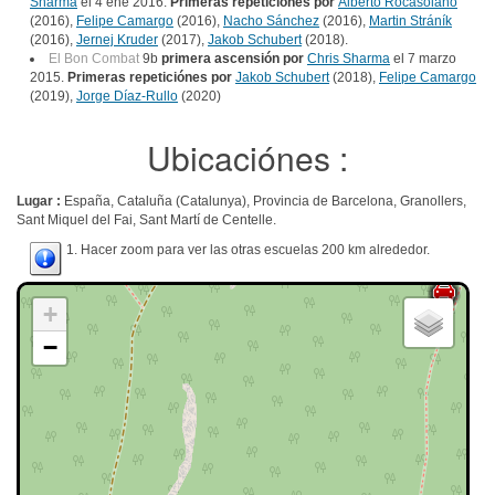
Sharma
el 4 ene 2016.
Primeras repeticiónes por
Alberto Rocasolano
(2016),
Felipe Camargo
(2016),
Nacho Sánchez
(2016),
Martin Stráník
(2016),
Jernej Kruder
(2017),
Jakob Schubert
(2018).
El Bon Combat
9b
primera ascensión por
Chris Sharma
el 7 marzo
2015.
Primeras repeticiónes por
Jakob Schubert
(2018),
Felipe Camargo
(2019),
Jorge Díaz-Rullo
(2020)
Ubicaciónes :
Lugar :
España, Cataluña (Catalunya), Provincia de Barcelona, Granollers,
Sant Miquel del Fai, Sant Martí de Centelle.
1. Hacer zoom para ver las otras escuelas 200 km alrededor.
+
−