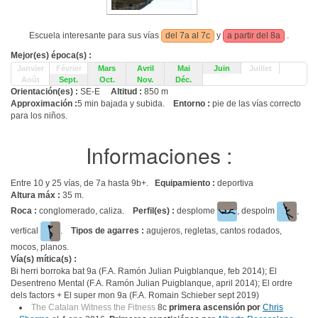
Escuela interesante para sus vías
del 7a al 7c
y
a partir del 8a
.
Mejor(es) época(s) :
Janvier
Février
Mars
Avril
Mai
Juin
Juillet
Août
Sept.
Oct.
Nov.
Déc.
Orientación(es) :
SE-E
Altitud :
850 m
Approximación :
5 min bajada y subida.
Entorno :
pie de las vías correcto
para los niños.
Informaciones :
Entre 10 y 25 vías, de 7a hasta 9b+.
Equipamiento :
deportiva
Altura máx :
35 m.
Roca :
conglomerado, caliza.
Perfil(es) :
desplome
, despolm
,
vertical
.
Tipos de agarres :
agujeros, regletas, cantos rodados,
mocos, planos.
Vía(s) mítica(s) :
Bi herri borroka bat 9a (F.A. Ramón Julian Puigblanque, feb 2014); El
Desentreno Mental (F.A. Ramón Julian Puigblanque, april 2014); El ordre
dels factors + El super mon 9a (F.A. Romain Schieber sept 2019)
The Catalan Witness the Fitness
8c
primera ascensión por
Chris