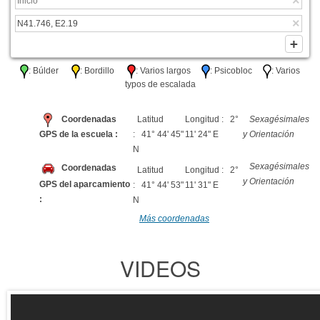
: Búlder
: Bordillo
: Varios largos
: Psicobloc
: Varios
typos de escalada
Coordenadas
Latitud
Longitud : 2°
Sexagésimales
GPS de la escuela :
: 41° 44' 45"
11' 24" E
y Orientación
N
Sexagésimales
Coordenadas
Latitud
Longitud : 2°
y Orientación
GPS del aparcamiento
: 41° 44' 53"
11' 31" E
:
N
Más coordenadas
VIDEOS