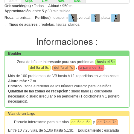
Août
Sept.
Oct.
Nov.
Déc.
Orientación(es) :
Todas
Altitud :
950 m
Approximación :
entre 5 y 30 min subida
Roca :
arenisca.
Perfil(es) :
despolm
, vertical
, placa
.
Tipos de agarres :
regletas, fisuras, planos.
Informaciones :
Boulder
Zona de búlder interesante para sus problemas
hasta el 5c
,
del 6a al 6c
,
del 7a al 7c
y
a partir del 8a
.
Más de 100 problemas, de VB hasta V12, repartidos en varias zonas.
Altura máx :
7 m.
Entorno :
zona alrededor de los búlders correcto para los niños.
Qualidad de las zonas de recepcíon :
suelo llano (1 colchoneta
necesaria) o suelo irregular o en pendiente (1 colchoneta y 1 portero
necesarios).
Vías de un largo
Escuela interesante para sus vías
del 6a al 6c
y
del 7a al 7c
.
Entre 10 y 25 vías, de 5.10a hasta 5.13b.
Equipamiento :
escalada