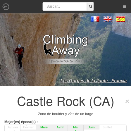
Les Gorges de la Jonte - Francia
Castle Rock (CA)
Zona de boulder y vías de un largo
Mejor(es) época(s) :
Janvier
Février
Mars
Avril
Mai
Juin
Juillet