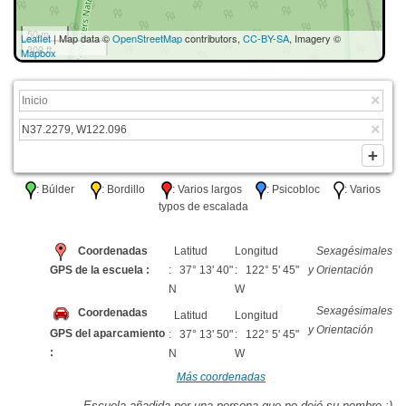
50 m
Leaflet
| Map data ©
OpenStreetMap
contributors,
CC-BY-SA
, Imagery ©
300 ft
Mapbox
: Búlder
: Bordillo
: Varios largos
: Psicobloc
: Varios
typos de escalada
Coordenadas
Latitud
Longitud
Sexagésimales
GPS de la escuela :
: 37° 13' 40"
: 122° 5' 45"
y Orientación
N
W
Sexagésimales
Coordenadas
Latitud
Longitud
y Orientación
GPS del aparcamiento
: 37° 13' 50"
: 122° 5' 45"
:
N
W
Más coordenadas
Escuela añadida por una persona que no dejó su nombre :)