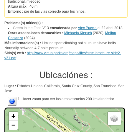
tradicional, miedoso.
Altura máx :
40 m.
Entorno :
pie de las vías correcto para los niños.
Problema(s) mítico(s) :
Green in the Face
V13
encadenada por
Alex Puccio
el 22 abril 2018.
Otras ascensiones destacables :
Michaela Kiersch
(2020),
Melina
Costanza
(2024)
Más informacione(s) :
Limited sport climbing not all routes have bolts.
Normally between 4-7 bolts per route.
Sitio(s) web :
http://www.virtualparks.org/maps/files/crcm-brochure-side2-
v31.pdf
Ubicaciónes :
Lugar :
Estados Unidos, California, Santa Cruz County, San Francisco, San
Jose.
1. Hacer zoom para ver las otras escuelas 200 km alrededor.
+
−