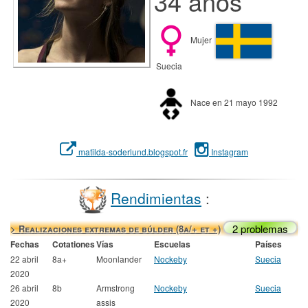
34 años
Mujer
Suecia
Nace en 21 mayo 1992
matilda-soderlund.blogspot.fr
Instagram
Rendimientas
:
2 problemas
> Realizaciones extremas de búlder (8a/+ et +)
Fechas
Cotationes
Vías
Escuelas
Países
22 abril
8a+
Moonlander
Nockeby
Suecia
2020
26 abril
8b
Armstrong
Nockeby
Suecia
2020
assis