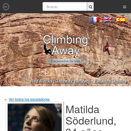
Red Rocks (Gateway canyon) - Estados Unidos
←
Ver todos los escaladores
Matilda
Söderlund,