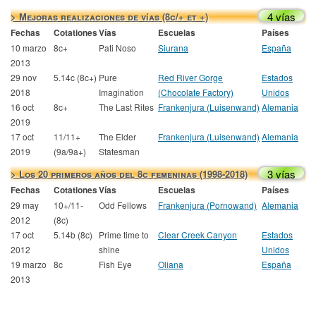
4 vías
> Mejoras realizaciones de vías (8c/+ et +)
Fechas
Cotationes
Vías
Escuelas
Países
10 marzo
8c+
Pati Noso
Siurana
España
2013
29 nov
5.14c (8c+)
Pure
Red River Gorge
Estados
2018
Imagination
(Chocolate Factory)
Unidos
16 oct
8c+
The Last Rites
Frankenjura (Luisenwand)
Alemania
2019
17 oct
11/11+
The Elder
Frankenjura (Luisenwand)
Alemania
2019
(9a/9a+)
Statesman
3 vías
> Los 20 primeros años del 8c femeninas (1998-2018)
Fechas
Cotationes
Vías
Escuelas
Países
29 may
10+/11-
Odd Fellows
Frankenjura (Pornowand)
Alemania
2012
(8c)
17 oct
5.14b (8c)
Prime time to
Clear Creek Canyon
Estados
2012
shine
Unidos
19 marzo
8c
Fish Eye
Oliana
España
2013