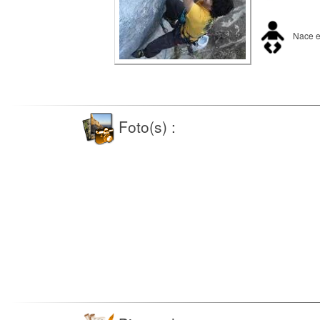
Nace e
Foto(s) :