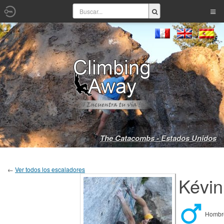
The Catacombs - Estados Unidos
←
Ver todos los escaladores
Kévin
Homb