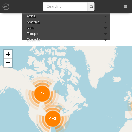
Africa
America
Asia
Europe
Oceania
+
−