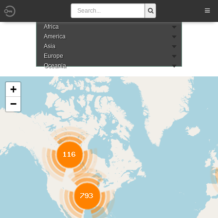
Africa
America
Asia
Europe
Oceania
+
−