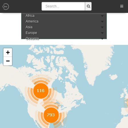
Africa
America
Asia
Europe
Oceania
+
−