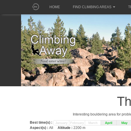
HOME
FIND CLIMBING AREAS
T
Th
Interesting bouldering area for prob
Best time(s) :
January
February
March
April
May
Aspect(s) :
All
Altitude :
2200 m