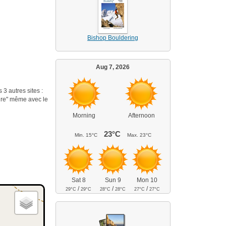
Bishop Bouldering
Aug 7, 2026
 3 autres sites :
oire" même avec le
Morning
Afternoon
23°C
Min.
15°C
Max.
23°C
Sat 8
Sun 9
Mon 10
/
/
/
29°C
29°C
28°C
28°C
27°C
27°C