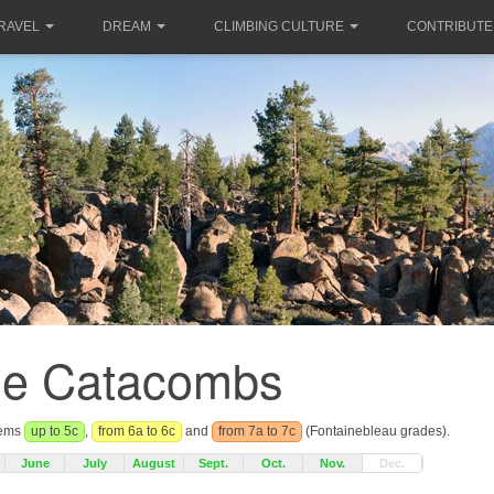
RAVEL
DREAM
CLIMBING CULTURE
CONTRIBUTE
e Catacombs
lems
up to 5c
,
from 6a to 6c
and
from 7a to 7c
(Fontainebleau grades).
June
July
August
Sept.
Oct.
Nov.
Dec.