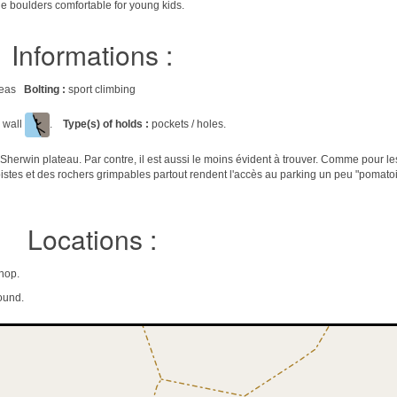
e boulders comfortable for young kids.
Informations :
areas
Bolting :
sport climbing
p wall
.
Type(s) of holds :
pockets / holes.
u Sherwin plateau. Par contre, il est aussi le moins évident à trouver. Comme pour les
istes et des rochers grimpables partout rendent l'accès au parking un peu "pomat
Locations :
hop.
ound.