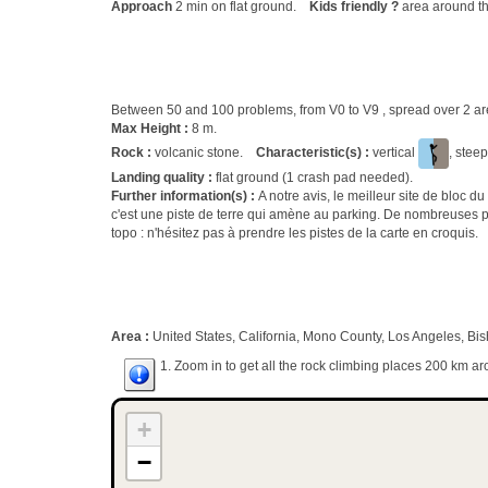
Approach
2 min on flat ground.
Kids friendly ?
area around th
Between 50 and 100 problems, from V0 to V9 , spread over 2 
Max Height :
8 m.
Rock :
volcanic stone.
Characteristic(s) :
vertical
, stee
Landing quality :
flat ground (1 crash pad needed).
Further information(s) :
A notre avis, le meilleur site de bloc d
c'est une piste de terre qui amène au parking. De nombreuses p
topo : n'hésitez pas à prendre les pistes de la carte en croquis.
Area :
United States, California, Mono County, Los Angeles, Bis
1. Zoom in to get all the rock climbing places 200 km ar
+
−